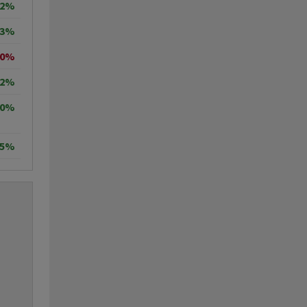
12%
63%
90%
22%
00%
95%