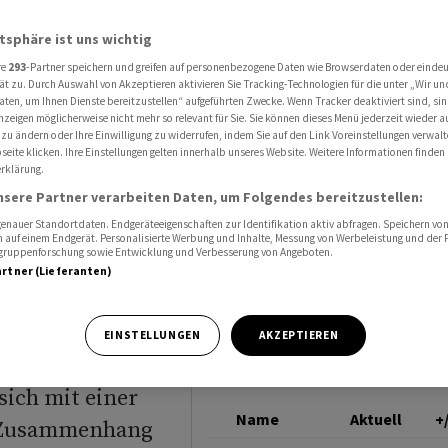
chadenersatzklage konfrontiert
DOW
atsphäre ist uns wichtig
re
293
-Partner speichern und greifen auf personenbezogene Daten wie Browserdaten oder einde
ät zu. Durch Auswahl von Akzeptieren aktivieren Sie Tracking-Technologien für die unter „Wir un
rer
aten, um Ihnen Dienste bereitzustellen“ aufgeführten Zwecke. Wenn Tracker deaktiviert sind, s
nzeigen möglicherweise nicht mehr so relevant für Sie. Sie können dieses Menü jederzeit wieder a
 zu ändern oder Ihre Einwilligung zu widerrufen, indem Sie auf den Link Voreinstellungen verwal
eite klicken. Ihre Einstellungen gelten innerhalb unseres Website. Weitere Informationen finden 
rklärung.
e
nsere Partner verarbeiten Daten, um Folgendes bereitzustellen:
nauer Standortdaten. Endgeräteeigenschaften zur Identifikation aktiv abfragen. Speichern von 
 auf einem Endgerät. Personalisierte Werbung und Inhalte, Messung von Werbeleistung und der
elgruppenforschung sowie Entwicklung und Verbesserung von Angeboten.
artner (Lieferanten)
EINSTELLUNGEN
AKZEPTIEREN
sich mit einer
Name
Aktuell
+
m Zusammenhang