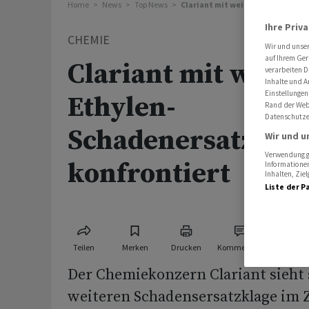
Home
News
Top News
Clariant mit weiterer Ethylen-S
Ihre Priv
CHEMIE
Wir und unse
auf Ihrem Ger
Clariant mit weite
verarbeiten D
Inhalte und A
Einstellungen
Ethylen-
Rand der Webs
Datenschutze
Schadenersatzklag
Wir und u
Verwendung ge
konfrontiert
Informationen
Inhalten, Zi
Liste der P
Teilen
Merken
Drucken
Kommentare
Der Chemiekonzern Clariant sieht 
weiteren Schadensersatzklage i