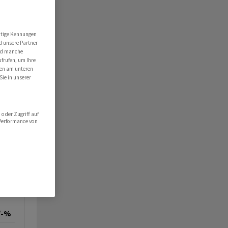
utige Kennungen
d unsere Partner
ind manche
ufrufen, um Ihre
ten am unteren
Sie in unserer
oder Zugriff auf
 Performance von
/-%