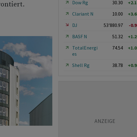
Dow Rg
30.30
+2.
ontiert.
Clariant N
10.00
+3.
DJ
53'880.97
-0.
BASF N
51.32
+1.
TotalEnergi
74.54
+1.
es
Shell Rg
38.78
+0.