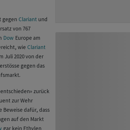
t gegen
Clariant
und
satz von 767
on
Dow
Europe am
ereicht, wie
Clariant
m Juli 2020 von der
erstösse gegen das
fsmarkt.
 «entschieden» zurück
uent zur Wehr
 Beweise dafür, dass
ngen auf den Markt
w
gar kein Ethylen