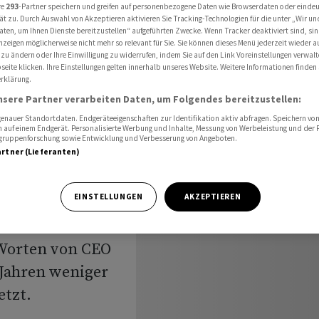
durch Zinsumfeld wird nachlassen
re
293
-Partner speichern und greifen auf personenbezogene Daten wie Browserdaten oder einde
ät zu. Durch Auswahl von Akzeptieren aktivieren Sie Tracking-Technologien für die unter „Wir un
aten, um Ihnen Dienste bereitzustellen“ aufgeführten Zwecke. Wenn Tracker deaktiviert sind, s
nzeigen möglicherweise nicht mehr so relevant für Sie. Sie können dieses Menü jederzeit wieder a
 zu ändern oder Ihre Einwilligung zu widerrufen, indem Sie auf den Link Voreinstellungen verwal
f:
eite klicken. Ihre Einstellungen gelten innerhalb unseres Website. Weitere Informationen finden 
rklärung.
nsere Partner verarbeiten Daten, um Folgendes bereitzustellen:
nauer Standortdaten. Endgeräteeigenschaften zur Identifikation aktiv abfragen. Speichern von 
 auf einem Endgerät. Personalisierte Werbung und Inhalte, Messung von Werbeleistung und der
achlassen
elgruppenforschung sowie Entwicklung und Verbesserung von Angeboten.
artner (Lieferanten)
EINSTELLUNGEN
AKZEPTIEREN
Worten von CEO
Jahren weniger
etzt.