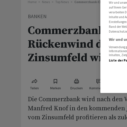
Home
News
Top News
Commerzbank-Chef: Rückenwind 
Wir und unse
auf Ihrem Ger
verarbeiten D
BANKEN
Inhalte und A
Einstellungen
Commerzbank-Che
Rand der Webs
Datenschutze
Wir und u
Rückenwind durch
Verwendung ge
Informationen
Zinsumfeld wird n
Inhalten, Zi
Liste der P
Teilen
Merken
Drucken
Kommentare
Die Commerzbank wird nach den 
Manfred Knof in den kommenden 
vom Zinsumfeld profitieren als zul