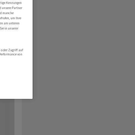
utige Kennungen
d unsere Partner
ind manche
ufrufen, um Ihre
ten am unteren
Sie in unserer
oder Zugriff auf
 Performance von