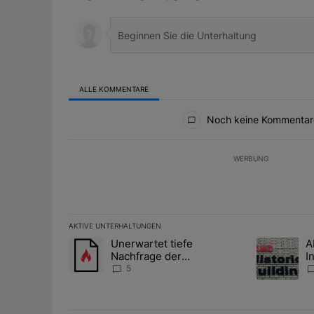
ALLE KOMMENTARE
Alle Kommentare
Noch keine Kommentar
WERBUNG
AKTIVE UNTERHALTUNGEN
Das Folgende ist eine Liste der am meisten kommentier
Unerwartet tiefe
A
Ein Trendartikel mit dem Titel "Unerwartet tiefe Nac
Ein Trendart
Nachfrage der
I
Zentralbanken könnte
S
5
Goldpreis weiter belasten
l
A