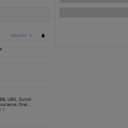
NEUESTE
e
ten Artikel der letzten 7 days.
BB, UBS, Zurich
hfrage der Zentralbanken könnte Goldpreis weiter belasten" mit 5 ko
ikel mit dem Titel "ABB, UBS, Zurich Insurance: Drei Schweizer Akti
nsurance: Drei
chweizer Aktien auf der
2
angen Suche nach dem
llzeithoch