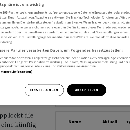
ung auf noch höhere Rendite im Jahr 2028
atsphäre ist uns wichtig
COMMERZBANK
re
293
-Partner speichern und greifen auf personenbezogene Daten wie Browserdaten oder einde
ät zu. Durch Auswahl von Akzeptieren aktivieren Sie Tracking-Technologien für die unter „Wir un
aten, um Ihnen Dienste bereitzustellen“ aufgeführten Zwecke. Wenn Tracker deaktiviert sind, s
fin
nzeigen möglicherweise nicht mehr so relevant für Sie. Sie können dieses Menü jederzeit wieder a
 zu ändern oder Ihre Einwilligung zu widerrufen, indem Sie auf den Link Voreinstellungen verwal
eite klicken. Ihre Einstellungen gelten innerhalb unseres Website. Weitere Informationen finden 
f noch
rklärung.
nsere Partner verarbeiten Daten, um Folgendes bereitzustellen:
 Jahr
nauer Standortdaten. Endgeräteeigenschaften zur Identifikation aktiv abfragen. Speichern von 
 auf einem Endgerät. Personalisierte Werbung und Inhalte, Messung von Werbeleistung und der
elgruppenforschung sowie Entwicklung und Verbesserung von Angeboten.
artner (Lieferanten)
EINSTELLUNGEN
AKZEPTIEREN
p lockt die
Name
Aktuell
+
 eine künftig