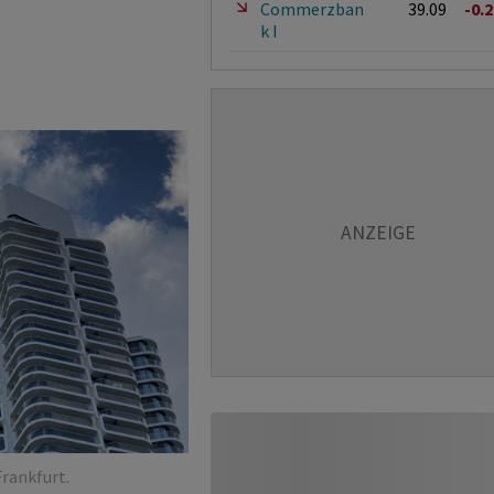
Commerzban
39.09
-0.
k I
rankfurt.