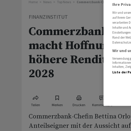
Home
News
Top News
Commerzbank-Chefin macht Hoffn
Ihre Priv
Wir und unse
FINANZINSTITUT
auf Ihrem Ger
verarbeiten D
Commerzbank-Che
Inhalte und A
Einstellungen
Rand der Webs
macht Hoffnung au
Datenschutze
Wir und u
höhere Rendite im
Verwendung ge
Informationen
Inhalten, Zi
2028
Liste der P
Teilen
Merken
Drucken
Kommentare
Commerzbank-Chefin Bettina Orlop
Anteilseigner mit der Aussicht auf