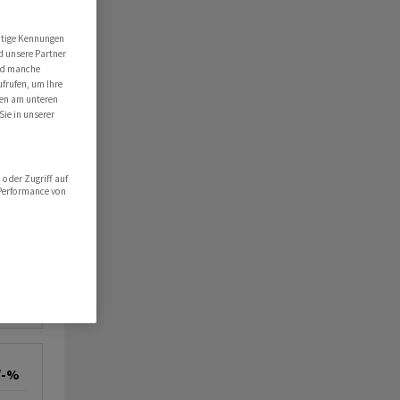
utige Kennungen
d unsere Partner
ind manche
ufrufen, um Ihre
ten am unteren
Sie in unserer
oder Zugriff auf
 Performance von
/-%