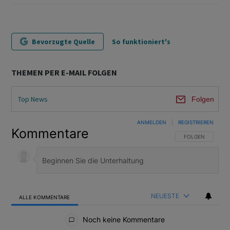
Bevorzugte Quelle
So funktioniert's
THEMEN PER E-MAIL FOLGEN
Top News
Folgen
ANMELDEN
|
REGISTRIEREN
Kommentare
FOLGE DIESER U
FOLGEN
NEUESTE
ALLE KOMMENTARE
Alle Kommentare
Noch keine Kommentare