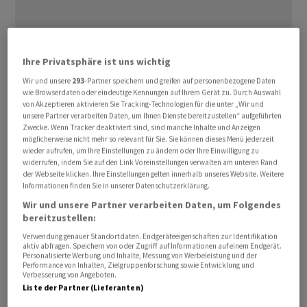
Das vom Essener Forschungsinstitut RWI ‌und ⁠dem
Ihre Privatsphäre ist uns wichtig
Institut für Seeverkehrswirtschaft und Logistik (ISL) am
Wir und unsere
293
-Partner speichern und greifen auf personenbezogene Daten
wie Browserdaten oder eindeutige Kennungen auf Ihrem Gerät zu. Durch Auswahl
Montag veröffentlichte Barometer ⁠legte um 0,3 auf
von Akzeptieren aktivieren Sie Tracking-Technologien für die unter „Wir und
141,9 Punkte zu. Damit stabilisiert sich der Index ‌für
unsere Partner verarbeiten Daten, um Ihnen Dienste bereitzustellen“ aufgeführten
den Containerumschlag in den internationalen Häfen
Zwecke. Wenn Tracker deaktiviert sind, sind manche Inhalte und Anzeigen
möglicherweise nicht mehr so relevant für Sie. Sie können dieses Menü jederzeit
nach den deutlichen Rückgängen der beiden
wieder aufrufen, um Ihre Einstellungen zu ändern oder Ihre Einwilligung zu
Vormonate. ‌Ein Grund dafür dürfte ​laut den Forschern
widerrufen, indem Sie auf den Link Voreinstellungen verwalten am unteren Rand
der Webseite klicken. Ihre Einstellungen gelten innerhalb unseres Website. Weitere
sein, dass die Belastungen durch die stark gestiegenen
Informationen finden Sie in unserer Datenschutzerklärung.
Ölpreise infolge des Iran-Kriegs nachgelassen haben.
Wir und unsere Partner verarbeiten Daten, um Folgendes
Der Ölpreis der Sorte Brent erreichte seinen
bereitzustellen:
Höchstwert Ende April und ist seitdem wieder ‌um fast
Verwendung genauer Standortdaten. Endgeräteeigenschaften zur Identifikation
aktiv abfragen. Speichern von oder Zugriff auf Informationen auf einem Endgerät.
30 Prozent gefallen. Die für den internationalen
Personalisierte Werbung und Inhalte, Messung von Werbeleistung und der
Öltransport wichtige Schifffahrtsroute Strasse von
Performance von Inhalten, Zielgruppenforschung sowie Entwicklung und
Verbesserung von Angeboten.
Hormus war im Mai jedoch weiterhin ​weitgehend
Liste der Partner (Lieferanten)
gesperrt.