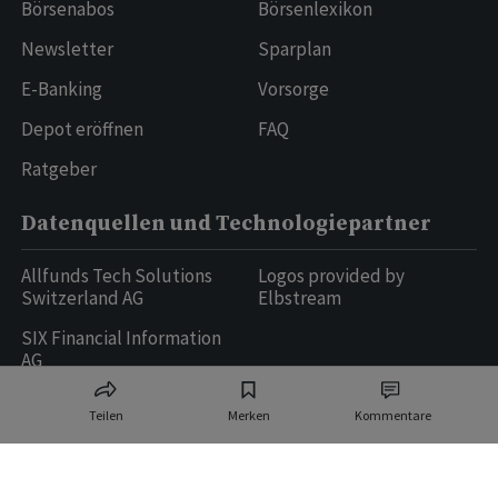
Börsenabos
Börsenlexikon
Newsletter
Sparplan
E-Banking
Vorsorge
Depot eröffnen
FAQ
Ratgeber
Datenquellen und Technologiepartner
Allfunds Tech Solutions
Logos provided by
Switzerland AG
Elbstream
SIX Financial Information
AG
Teilen
Merken
Kommentare
Ringier AG | Ringier Medien Schweiz
16
weitere Publikationen