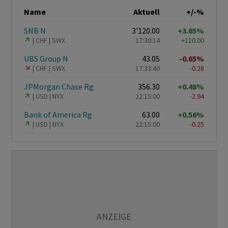
Name
Aktuell
+/-%
SNB N
3'120.00
+3.65%
CHF
SWX
17:30:14
+110.00
UBS Group N
43.05
-0.65%
CHF
SWX
17:33:40
-0.28
JPMorgan Chase Rg
356.30
+0.48%
USD
NYX
22:15:00
-2.94
Bank of America Rg
63.00
+0.56%
USD
NYX
22:15:00
-0.25