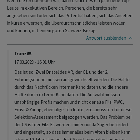
Wenn die CS überleben will, dann braucht es ein paar neue Top-
Leute im exekutiven Bereich. Personen, die bereits sehr
angesehen sind oder sich das Potential haben, sich das Ansehen
in kürze erwerben, die Überdurchschnittliches leisten wollen
und können, mit einem guten Schweiz-Bezug.
Antwort
ausblenden
franz65
17.03.2023 - 16:01 Uhr
Das ist so. Zwei Drittel des VR, der GL und der 2.
Führungsebene müssen ausgewechselt werden. Die Hälfte
durch das Nachrücken interner Kandidaten und die andere
Hälfte durch externe Kandidaten. Die Auswahl müssen
unabhängige Profis machen und nicht der alte Filz. PWC,
Ernst & Young, ehemalige Top leute, etc....müssten für diese
Selektion/Assessment beigezogen werden. Das Problem bei
der CS ist der Filz. Es werden immer nur Ja Sager befördert
und eingestellt, so dass immer alles beim Alten bleiben kann.
Ich war 10 Jahre lang bei der CS und kenne den Laden gut.