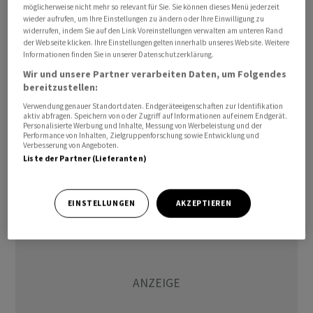
möglicherweise nicht mehr so relevant für Sie. Sie können dieses Menü jederzeit
Höhen. Die Credit Suisse durchlebt an den Märkten eine
wieder aufrufen, um Ihre Einstellungen zu ändern oder Ihre Einwilligung zu
schwere Vertrauenskrise.
widerrufen, indem Sie auf den Link Voreinstellungen verwalten am unteren Rand
der Webseite klicken. Ihre Einstellungen gelten innerhalb unseres Website. Weitere
Informationen finden Sie in unserer Datenschutzerklärung.
Gründe sind der anhaltende Kundengeldabfluss der
Wir und unsere Partner verarbeiten Daten, um Folgendes
Credit Suisse und die allgemeine Marktskepsis Banken
bereitzustellen:
gegenüber. Es stellen sich viele Fragen zur Zukunft der
Verwendung genauer Standortdaten. Endgeräteeigenschaften zur Identifikation
Bank. Viele Schweizerinnen und Schweizer erinnern sich
aktiv abfragen. Speichern von oder Zugriff auf Informationen auf einem Endgerät.
Personalisierte Werbung und Inhalte, Messung von Werbeleistung und der
noch an die Finanzkrise, als die
UBS
in einer
Performance von Inhalten, Zielgruppenforschung sowie Entwicklung und
Verbesserung von Angeboten.
gemeinsamen Aktion vom Staat und von der
Liste der Partner (Lieferanten)
Nationalbank gerettet werden musste.
EINSTELLUNGEN
AKZEPTIEREN