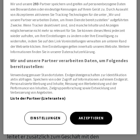
Wir und unsere
293
-Partner speichern und greifen auf personenbezogene Daten
wie Browserdaten oder eindeutige Kennungen auf Ihrem Gerät zu. Durch Auswahl
von Akzeptieren aktivieren Sie Tracking-Technologien für die unter „Wir und
unsere Partner verarbeiten Daten, um Ihnen Dienste bereitzustellen“ aufgeführten
Zwecke. Wenn Tracker deaktiviert sind, sind manche Inhalte und Anzeigen
möglicherweise nicht mehr so relevant für Sie. Sie können dieses Menü jederzeit
wieder aufrufen, um Ihre Einstellungen zu ändern oder Ihre Einwilligung zu
widerrufen, indem Sie auf den Link Voreinstellungen verwalten am unteren Rand
der Webseite klicken. Ihre Einstellungen gelten innerhalb unseres Website. Weitere
Informationen finden Sie in unserer Datenschutzerklärung.
Laut einer Mitteilung vom Montag wird Andreas Gerber
Wir und unsere Partner verarbeiten Daten, um Folgendes
die
Credit Suisse
nach 34 Jahren verlassen und eine
bereitzustellen:
Auszeit nehmen. Seit 2020 verantwortete er das
Verwendung genauer Standortdaten. Endgeräteeigenschaften zur Identifikation
aktiv abfragen. Speichern von oder Zugriff auf Informationen auf einem Endgerät.
Firmenkundengeschäft. Auf Anfrage der
Personalisierte Werbung und Inhalte, Messung von Werbeleistung und der
Performance von Inhalten, Zielgruppenforschung sowie Entwicklung und
Nachrichtenagentur AWP wollte ein Sprecher der Bank
Verbesserung von Angeboten.
keine näheren Angaben zu den Gründen des Abgangs
Liste der Partner (Lieferanten)
machen.
EINSTELLUNGEN
AKZEPTIEREN
Für ihn übernimmt per sofort Daniel Hunziker, der seit
mehr als 20 Jahren bei der
Credit Suisse
tätig ist. Neu
leitet er zusätzlich zum Geschäft mit den