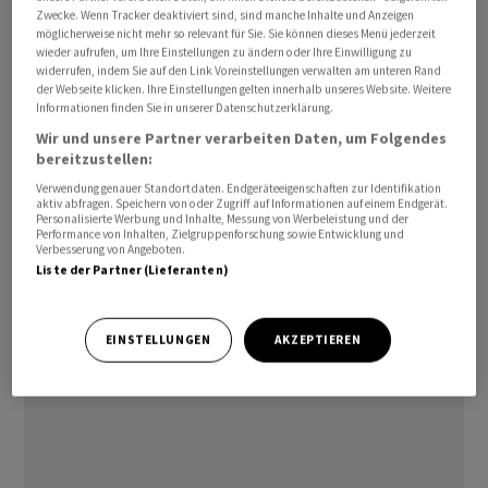
Zwecke. Wenn Tracker deaktiviert sind, sind manche Inhalte und Anzeigen
Die UBS übernimmt die Credit Suisse, nachdem die
möglicherweise nicht mehr so relevant für Sie. Sie können dieses Menü jederzeit
wieder aufrufen, um Ihre Einstellungen zu ändern oder Ihre Einwilligung zu
Lokalrivalin im März durch den Rückzug von Kunden
widerrufen, indem Sie auf den Link Voreinstellungen verwalten am unteren Rand
und einen dramatischen Kursrückgang an den Rand des
der Webseite klicken. Ihre Einstellungen gelten innerhalb unseres Website. Weitere
Informationen finden Sie in unserer Datenschutzerklärung.
Zusammenbruchs geraten war. Die Boni könnten helfen,
Wir und unsere Partner verarbeiten Daten, um Folgendes
die Folgen für ausgewählte Mitarbeiter abzumildern,
bereitzustellen:
die Teile ihrer Vergütung im Zuge dessen verloren
Verwendung genauer Standortdaten. Endgeräteeigenschaften zur Identifikation
haben.
aktiv abfragen. Speichern von oder Zugriff auf Informationen auf einem Endgerät.
Personalisierte Werbung und Inhalte, Messung von Werbeleistung und der
Performance von Inhalten, Zielgruppenforschung sowie Entwicklung und
Verbesserung von Angeboten.
Liste der Partner (Lieferanten)
EINSTELLUNGEN
AKZEPTIEREN