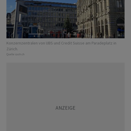
Konzernzentralen von UBS und Credit Suisse am Paradeplatz in
Zürich.
Quelle:
cash.ch