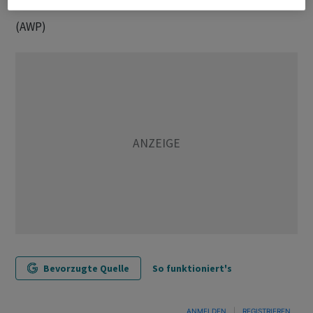
(AWP)
Bevorzugte Quelle
So funktioniert's
ANMELDEN
|
REGISTRIEREN