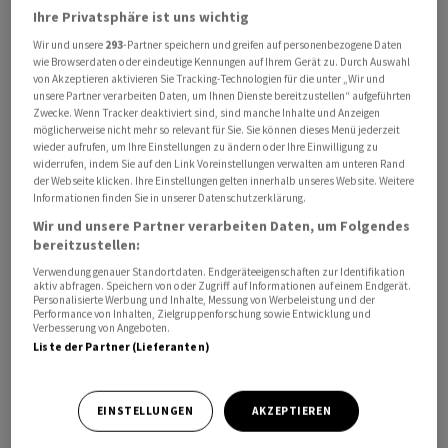
Ihre Privatsphäre ist uns wichtig
Wir und unsere
293
-Partner speichern und greifen auf personenbezogene Daten
wie Browserdaten oder eindeutige Kennungen auf Ihrem Gerät zu. Durch Auswahl
von Akzeptieren aktivieren Sie Tracking-Technologien für die unter „Wir und
Curatis
erwartet neu ein Umsatzwachstum von rund 40
unsere Partner verarbeiten Daten, um Ihnen Dienste bereitzustellen“ aufgeführten
Prozent, nachdem es zuvor ein Plus von über 25 Prozent
Zwecke. Wenn Tracker deaktiviert sind, sind manche Inhalte und Anzeigen
möglicherweise nicht mehr so relevant für Sie. Sie können dieses Menü jederzeit
in Aussicht gestellt hatte. Man erwarte auf Basis
wieder aufrufen, um Ihre Einstellungen zu ändern oder Ihre Einwilligung zu
vorläufiger Zahlen für die ersten fünf Monate ein
widerrufen, indem Sie auf den Link Voreinstellungen verwalten am unteren Rand
der Webseite klicken. Ihre Einstellungen gelten innerhalb unseres Website. Weitere
deutlich stärkeres Umsatzwachstum als ursprünglich
Informationen finden Sie in unserer Datenschutzerklärung.
angenommen, teilte das Unternehmen am Donnerstag
Wir und unsere Partner verarbeiten Daten, um Folgendes
mit. Die Entwicklung sei von bereits seit längerer Zeit
bereitzustellen:
vermarkteten Produkten getrieben worden, aber auch
Verwendung genauer Standortdaten. Endgeräteeigenschaften zur Identifikation
von Präparaten, die 2025 und 2026 in das Portfolio
aktiv abfragen. Speichern von oder Zugriff auf Informationen auf einem Endgerät.
Personalisierte Werbung und Inhalte, Messung von Werbeleistung und der
aufgenommen wurden.
Performance von Inhalten, Zielgruppenforschung sowie Entwicklung und
Verbesserung von Angeboten.
Liste der Partner (Lieferanten)
In Zahlen ausgedrückt rechne
Curatis
in 2026 mit einem
Umsatz von rund 15 Millionen Franken, nach 10,8
Millionen im Jahr zuvor. Die Zahlen für das erste
EINSTELLUNGEN
AKZEPTIEREN
Halbjahr 2026 würden am 21. September publiziert.