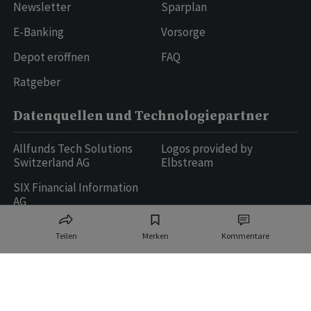
Newsletter
Sparplan
E-Banking
Vorsorge
Depot eröffnen
FAQ
Ratgeber
Datenquellen und Technologiepartner
Allfunds Tech Solutions
Logos provided by
Switzerland AG
Elbstream
SIX Financial Information
AG
Teilen
Merken
Kommentare
Ringier AG | Ringier Medien Schweiz
16
weitere Publikationen