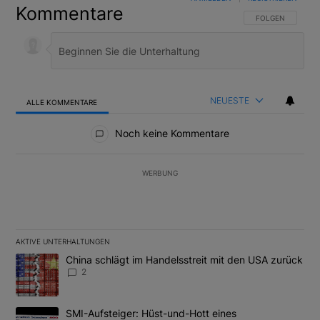
Kommentare
FOLGE DIESER U
FOLGEN
NEUESTE
ALLE KOMMENTARE
Alle Kommentare
Noch keine Kommentare
WERBUNG
AKTIVE UNTERHALTUNGEN
Das Folgende ist eine Liste der am meisten kommentierten Artikel
Ein Trendartikel mit dem Titel "China schlägt im Handelsstreit m
China schlägt im Handelsstreit mit den USA zurück
2
Ein Trendartikel mit dem Titel "SMI-Aufsteiger: Hüst-und-Hott e
SMI-Aufsteiger: Hüst-und-Hott eines