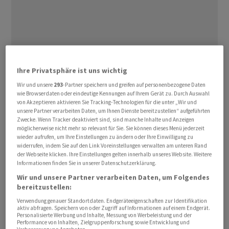
Ziel sei es, bis 2028 einen ⁠Umsatz von einer Milliarde
Ihre Privatsphäre ist uns wichtig
Euro im Geschäft mit Streitkräften weltweit ‌zu
Wir und unsere
293
-Partner speichern und greifen auf personenbezogene Daten
erwirtschaften, teilte das Stuttgarter Unternehmen
wie Browserdaten oder eindeutige Kennungen auf Ihrem Gerät zu. Durch Auswahl
von Akzeptieren aktivieren Sie Tracking-Technologien für die unter „Wir und
Daimler Truck
am Montag mit. Dafür ​rief der Lkw-
Bauer
unsere Partner verarbeiten Daten, um Ihnen Dienste bereitzustellen“ aufgeführten
die Dachmarke «
Daimler Truck
Defence» ins Leben.
Zwecke. Wenn Tracker deaktiviert sind, sind manche Inhalte und Anzeigen
möglicherweise nicht mehr so relevant für Sie. Sie können dieses Menü jederzeit
Neben Lkw der Marke
Mercedes-Benz
sollen auch
wieder aufrufen, um Ihre Einstellungen zu ändern oder Ihre Einwilligung zu
andere Fahrzeuge aus dem Konzern für
widerrufen, indem Sie auf den Link Voreinstellungen verwalten am unteren Rand
Rüstungszwecke eingesetzt werden.
der Webseite klicken. Ihre Einstellungen gelten innerhalb unseres Website. Weitere
Informationen finden Sie in unserer Datenschutzerklärung.
Wir und unsere Partner verarbeiten Daten, um Folgendes
Geleitet werden ‌soll das Rüstungsgeschäft mit rund
bereitzustellen:
1000 Mitarbeitern von Dennis Kinzelmann. Dieser gab
Verwendung genauer Standortdaten. Endgeräteeigenschaften zur Identifikation
das Ziel aus, zu einem der ​führenden Anbieter
aktiv abfragen. Speichern von oder Zugriff auf Informationen auf einem Endgerät.
Personalisierte Werbung und Inhalte, Messung von Werbeleistung und der
militärischer Mobilität zu werden. Bislang ​war Daimler
Performance von Inhalten, Zielgruppenforschung sowie Entwicklung und