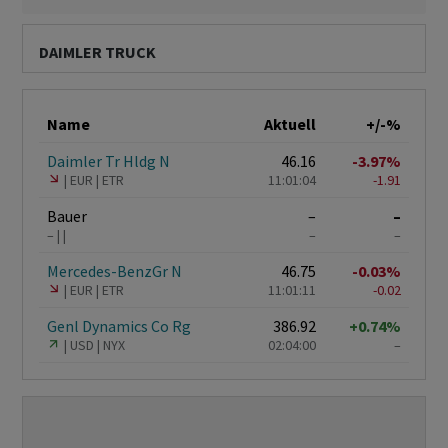
DAIMLER TRUCK
Name
Aktuell
+/-%
Daimler Tr Hldg N
46.16
-3.97%
EUR
ETR
11:01:04
-1.91
Bauer
–
–
–
–
–
Mercedes-BenzGr N
46.75
-0.03%
EUR
ETR
11:01:11
-0.02
Genl Dynamics Co Rg
386.92
+0.74%
USD
NYX
02:04:00
–