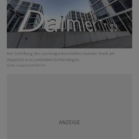
Der Schriftzug des Lastwagenherstellers Daimler Truck am
Hauptsitz in in Leinfelden-Echterdingen.
Quelle:
imago/Arnulf Hettrich