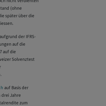
noch nicht verdienten
tand (ohne
ie später über die
iessen.
aufgrund der IFRS-
ungen auf die
7 auf die
weizer Solvenztest
r
.
ch
auf Basis der
 drei Jahre
talrendite zum