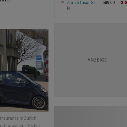
Zurich Insur Gr
589.00
-3.
N
Insurance in Zürich
ratspräsident Michel