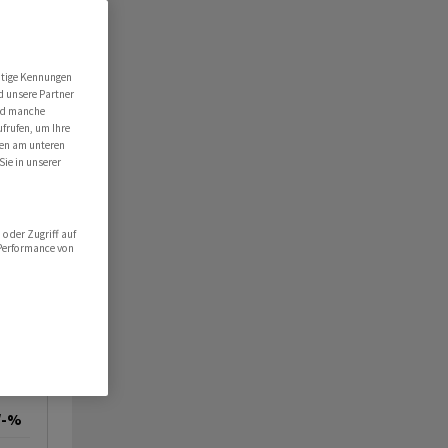
RO
utige Kennungen
d unsere Partner
ind manche
ufrufen, um Ihre
ten am unteren
Sie in unserer
oder Zugriff auf
 Performance von
/-%