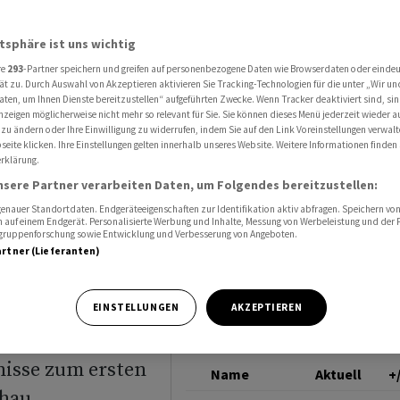
albjahreszahlen von Zurich Insurance wissen
ZURICH INSURANCE G
atsphäre ist uns wichtig
UP
re
293
-Partner speichern und greifen auf personenbezogene Daten wie Browserdaten oder einde
oren vor
ät zu. Durch Auswahl von Akzeptieren aktivieren Sie Tracking-Technologien für die unter „Wir un
aten, um Ihnen Dienste bereitzustellen“ aufgeführten Zwecke. Wenn Tracker deaktiviert sind, s
nzeigen möglicherweise nicht mehr so relevant für Sie. Sie können dieses Menü jederzeit wieder a
len von
 zu ändern oder Ihre Einwilligung zu widerrufen, indem Sie auf den Link Voreinstellungen verwal
eite klicken. Ihre Einstellungen gelten innerhalb unseres Website. Weitere Informationen finden 
rklärung.
wissen
nsere Partner verarbeiten Daten, um Folgendes bereitzustellen:
nauer Standortdaten. Endgeräteeigenschaften zur Identifikation aktiv abfragen. Speichern von 
 auf einem Endgerät. Personalisierte Werbung und Inhalte, Messung von Werbeleistung und der
elgruppenforschung sowie Entwicklung und Verbesserung von Angeboten.
artner (Lieferanten)
 der in diesem
EINSTELLUNGEN
AKZEPTIEREN
 hat, gibt am
nisse zum ersten
Name
Aktuell
+
hau.