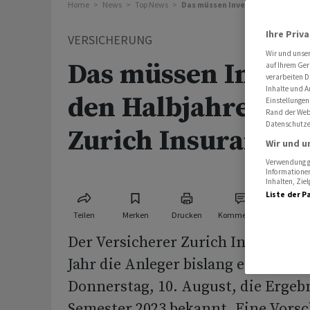
Home
News
Top News
Das müssen Investoren vor den H
Ihre Priv
VERSICHERUNG
Wir und unse
Das müssen Invest
auf Ihrem Ger
verarbeiten D
Inhalte und A
den Halbjahreszah
Einstellungen
Rand der Webs
Datenschutze
Zurich Insurance 
Wir und u
Verwendung ge
Informationen
Inhalten, Zi
Liste der P
Teilen
Merken
Drucken
Kommentare
Der Versicherer Zurich Insurance,
Jahr die Anleger bislang enttäuscht
Donnerstag, 10. August, die Ergeb
Semester 2023 bekannt. Eine Vorsc