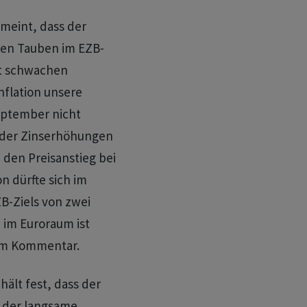
eint, dass der
elen Tauben im EZB-
zt schwachen
nflation unsere
September nicht
e der Zinserhöhungen
e den Preisanstieg bei
n dürfte sich im
B-Ziels von zwei
 im Euroraum ist
inem Kommentar.
ält fest, dass der
d der langsame