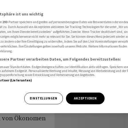
figen Inflation im Euroraum
atsphäre ist uns wichtig
re
293
-Partner speichern und greifen auf personenbezogene Daten wie Browserdaten oder einde
en zur
ät zu. Durch Auswahl von Akzeptieren aktivieren Sie Tracking-Technologien für die unter „Wir un
aten, um Ihnen Dienste bereitzustellen“ aufgeführten Zwecke. Wenn Tracker deaktiviert sind, s
nzeigen möglicherweise nicht mehr so relevant für Sie. Sie können dieses Menü jederzeit wieder a
tion im
 zu ändern oder Ihre Einwilligung zu widerrufen, indem Sie auf den Link Voreinstellungen verwal
eite klicken. Ihre Einstellungen gelten innerhalb unseres Website. Weitere Informationen finden 
rklärung.
nsere Partner verarbeiten Daten, um Folgendes bereitzustellen:
nauer Standortdaten. Endgeräteeigenschaften zur Identifikation aktiv abfragen. Speichern von 
 auf einem Endgerät. Personalisierte Werbung und Inhalte, Messung von Werbeleistung und der
elgruppenforschung sowie Entwicklung und Verbesserung von Angeboten.
artner (Lieferanten)
trotz der Serie
EINSTELLUNGEN
AKZEPTIEREN
raschend nicht
on von Ökonomen