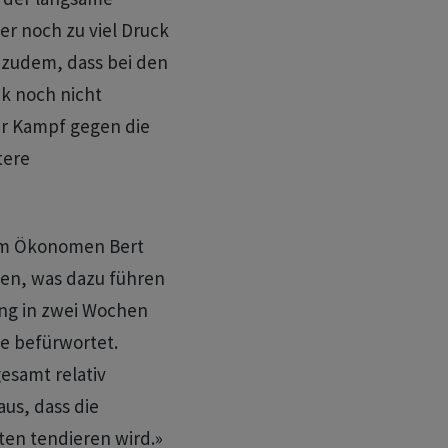
er noch zu viel Druck
t zudem, dass bei den
k noch nicht
er Kampf gegen die
tere
dem Ökonomen Bert
ken, was dazu führen
ung in zwei Wochen
e befürwortet.
esamt relativ
us, dass die
ten tendieren wird.»