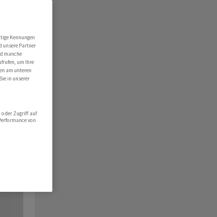
utige Kennungen
d unsere Partner
ind manche
ufrufen, um Ihre
ten am unteren
Sie in unserer
oder Zugriff auf
 Performance von