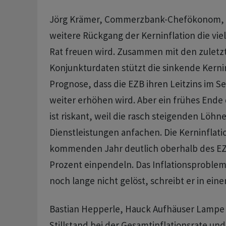
Jörg Krämer, Commerzbank-Chefökonom, m
weitere Rückgang der Kerninflation die vi
Rat freuen wird. Zusammen mit den zulet
Konjunkturdaten stützt die sinkende Kerni
Prognose, dass die EZB ihren Leitzins im 
weiter erhöhen wird. Aber ein frühes End
ist riskant, weil die rasch steigenden Löhn
Dienstleistungen anfachen. Die Kerninflatio
kommenden Jahr deutlich oberhalb des EZ
Prozent einpendeln. Das Inflationsproblem
noch lange nicht gelöst, schreibt er in e
Bastian Hepperle, Hauck Aufhäuser Lampe h
Stillstand bei der Gesamtinflationsrate un