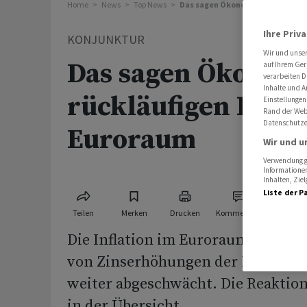
Home
News
Top News
Das sagen Ökonomen zur rückläu
Ihre Priv
KONJUNKTUR
Wir und unse
Das sagen Ökonom
auf Ihrem Ger
verarbeiten D
Inhalte und A
rückläufigen Infla
Einstellungen
Rand der Webs
Datenschutze
Euroraum
Wir und u
Verwendung ge
Informationen
Inhalten, Zi
Liste der P
Teilen
Merken
Drucken
Kommentare
Die Inflation im Euroraum hat sich 
von Zinserhöhungen der EZB über
weiter abgeschwächt. Die Reakti
in der Übersicht.