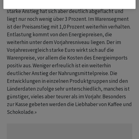
nach wie vor deutlich teurer als vor einem Jahr. Der
starke Anstieg hat sich aber deutlich abgeflacht und
liegt nur noch wenig über 3 Prozent. Im Warensegment
ist der Preisanstieg mit 1,0 Prozent weiterhin verhalten.
Entlastung kommt von den Energiepreisen, die
weiterhin unter dem Vorjahresniveau liegen. Der im
Vorjahresvergleich starke Euro wirkt sich auf die
Warenpreise, vor allem die Kosten des Energieimports
positiv aus. Weniger erfreulich ist ein weiterhin
deutlicher Anstieg der Nahrungsmittelpreise. Die
Entwicklungen in einzelnen Produktgruppen sind den
Länderdaten zufolge sehr unterschiedlich, manches ist
günstiger, vieles aber teurer als im Vorjahr. Besonders
zur Kasse gebeten werden die Liebhaber von Kaffee und
Schokolade.»