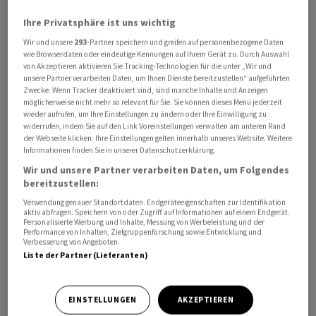
Ihre Privatsphäre ist uns wichtig
Wir und unsere
293
-Partner speichern und greifen auf personenbezogene Daten
wie Browserdaten oder eindeutige Kennungen auf Ihrem Gerät zu. Durch Auswahl
von Akzeptieren aktivieren Sie Tracking-Technologien für die unter „Wir und
Die Inflation in Deutschland ist im Juli überraschend
unsere Partner verarbeiten Daten, um Ihnen Dienste bereitzustellen“ aufgeführten
Zwecke. Wenn Tracker deaktiviert sind, sind manche Inhalte und Anzeigen
nicht gesunken. Waren und Dienstleistungen kosteten
möglicherweise nicht mehr so relevant für Sie. Sie können dieses Menü jederzeit
erneut 2,0 Prozent mehr als ein Jahr zuvor, wie das
wieder aufrufen, um Ihre Einstellungen zu ändern oder Ihre Einwilligung zu
widerrufen, indem Sie auf den Link Voreinstellungen verwalten am unteren Rand
Statistische Bundesamt am Donnerstag zu seiner ersten
der Webseite klicken. Ihre Einstellungen gelten innerhalb unseres Website. Weitere
Schätzung mitteilte. Von der Nachrichtenagentur
Informationen finden Sie in unserer Datenschutzerklärung.
Reuters befragte Ökonomen hatten mit einem
Wir und unsere Partner verarbeiten Daten, um Folgendes
bereitzustellen:
Rückgang auf 1,9 Prozent gerechnet. Sie sagten in
ersten Reaktionen:
Verwendung genauer Standortdaten. Endgeräteeigenschaften zur Identifikation
aktiv abfragen. Speichern von oder Zugriff auf Informationen auf einem Endgerät.
Personalisierte Werbung und Inhalte, Messung von Werbeleistung und der
Performance von Inhalten, Zielgruppenforschung sowie Entwicklung und
Michael Heise, Chefökonom HQ Trust:
Verbesserung von Angeboten.
Liste der Partner (Lieferanten)
«Auch wenn der Preisniveauanstieg mit 2 Prozent so
hoch ist wie im Juni, gab es für Verbraucher auch einige
EINSTELLUNGEN
AKZEPTIEREN
positive Entwicklungen. Dienstleistungen sind zwar