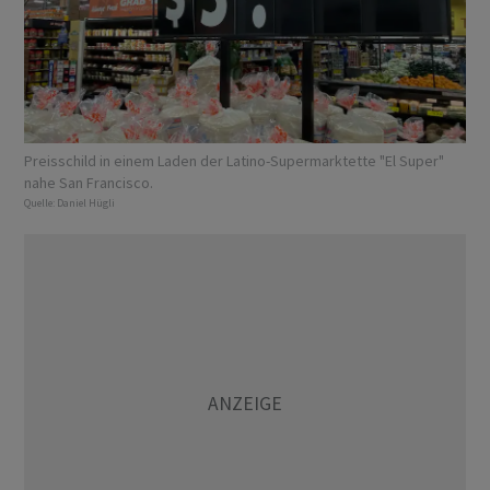
Preisschild in einem Laden der Latino-Supermarktette "El Super"
nahe San Francisco.
Quelle:
Daniel Hügli