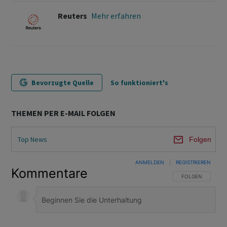
Reuters
Mehr erfahren
Bevorzugte Quelle
So funktioniert's
THEMEN PER E-MAIL FOLGEN
Top News
Folgen
ANMELDEN
|
REGISTRIEREN
Kommentare
FOLGE DIESER U
FOLGEN