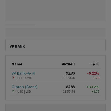
VP BANK
Name
Aktuell
+/-%
VP Bank -A- N
92.80
-0.22%
CHF
SWX
13:10:56
-0.20
Ölpreis (Brent)
84.88
+3.12%
USD
LSD
13:55:54
+2.57