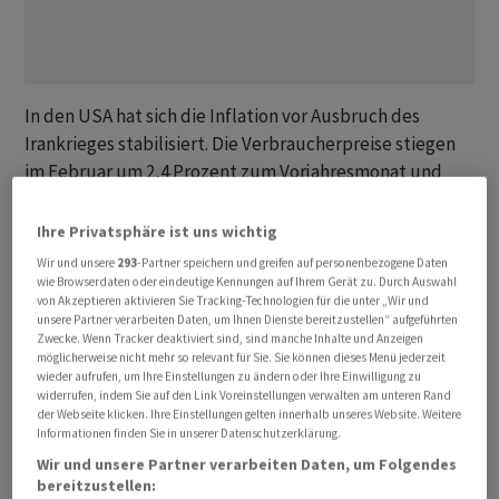
In den USA hat sich die Inflation vor Ausbruch des
Irankrieges stabilisiert. Die Verbraucherpreise stiegen
im ‌Februar ⁠um 2,4 Prozent zum Vorjahresmonat und
damit genauso schnell ⁠wie im Januar, wie das
Arbeitsministerium am Mittwoch mitteilte. Von Reuters
Ihre Privatsphäre ist uns wichtig
‌befragte Volkswirte hatten damit gerechnet. In ersten
Wir und unsere
293
-Partner speichern und greifen auf personenbezogene Daten
‌Reaktionen hiess es dazu:
wie Browserdaten oder eindeutige Kennungen auf Ihrem Gerät zu. Durch Auswahl
von Akzeptieren aktivieren Sie Tracking-Technologien für die unter „Wir und
unsere Partner verarbeiten Daten, um Ihnen Dienste bereitzustellen“ aufgeführten
Thomas Gitzel,
VP Bank
:
Zwecke. Wenn Tracker deaktiviert sind, sind manche Inhalte und Anzeigen
möglicherweise nicht mehr so relevant für Sie. Sie können dieses Menü jederzeit
wieder aufrufen, um Ihre Einstellungen zu ändern oder Ihre Einwilligung zu
«Die Inflationsentwicklung im Februar ist
widerrufen, indem Sie auf den Link Voreinstellungen verwalten am unteren Rand
unspektakulär. Erfreulich ist, dass gegenüber dem
der Webseite klicken. Ihre Einstellungen gelten innerhalb unseres Website. Weitere
Informationen finden Sie in unserer Datenschutzerklärung.
Vorjahresmonat die Mieten weniger stark stiegen. In
Wir und unsere Partner verarbeiten Daten, um Folgendes
Anbetracht des im Zuge des Iran-Kriegs gestiegenen
bereitzustellen: