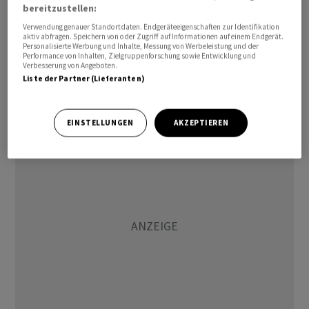
zumindest in Reichweite. Die Fed will diesen Erfolg
bereitzustellen:
keinesfalls gefährden und hält sich daher ihr Pulver
Verwendung genauer Standortdaten. Endgeräteeigenschaften zur Identifikation
aktiv abfragen. Speichern von oder Zugriff auf Informationen auf einem Endgerät.
trocken. Die Fed ignoriert weiterhin den Druck zu
Personalisierte Werbung und Inhalte, Messung von Werbeleistung und der
Performance von Inhalten, Zielgruppenforschung sowie Entwicklung und
raschen Zinssenkungen, den Präsident Trump ausübt.
Verbesserung von Angeboten.
Wir sehen keinen Anlass, unsere Prognose von
Liste der Partner (Lieferanten)
Zinssenkungen im September und im Dezember zu
ändern.»
EINSTELLUNGEN
AKZEPTIEREN