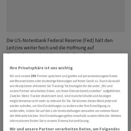
Die US-Notenbank Federal Reserve (Fed) hält den
Leitzins weiter hoch und die Hoffnung auf
Zinssenkungen im Jahresverlauf wach. Die
Währungshüter um Fed-Chef Jerome Powell beliessen
Ihre Privatsphäre ist uns wichtig
den geldpolitischen Schlüsselsatz am Mittwoch in der
Spanne von 4,25 bis 4,50 Prozent. Zugleich avisierten die
Wir und unsere
293
-Partner speichern und greifen auf personenbezogene Daten
wie Browserdaten oder eindeutige Kennungen auf Ihrem Gerät zu. Durch Auswahl
Notenbanker für 2025 Senkungen um insgesamt einen
von Akzeptieren aktivieren Sie Tracking-Technologien für die unter „Wir und
halben Prozentpunkt und blieben damit ihrem
unsere Partner verarbeiten Daten, um Ihnen Dienste bereitzustellen“ aufgeführten
Zwecke. Wenn Tracker deaktiviert sind, sind manche Inhalte und Anzeigen
Zinsausblick vom März treu. Die Reaktion von Experten:
möglicherweise nicht mehr so relevant für Sie. Sie können dieses Menü jederzeit
wieder aufrufen, um Ihre Einstellungen zu ändern oder Ihre Einwilligung zu
widerrufen, indem Sie auf den Link Voreinstellungen verwalten am unteren Rand
Bernd Weidensteiner, Ökonom bei der Commerzbank:
der Webseite klicken. Ihre Einstellungen gelten innerhalb unseres Website. Weitere
Informationen finden Sie in unserer Datenschutzerklärung.
«Letztlich sind die Ziele der Fed erreicht oder
Wir und unsere Partner verarbeiten Daten, um Folgendes