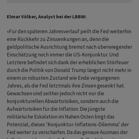
Elmar Völker, Analyst bei der LBBW:
«Für den späteren Jahresverlauf peilt die Fed weiterhin
eine Rückkehr zu Zinssenkungen an, denn die
geldpolitische Ausrichtung bremst nach überwiegender
Einschätzung noch immer die US-Konjunktur. Und
Letztere befindet sich dank der erheblichen Störfeuer
durch die Politik von Donald Trump längst nicht mehr in
einem so robusten Zustand wie Ende vergangenen
Jahres, als die Fed letztmals ihre Zinsen gesenkt hat.
Gewachsen sind seither jedoch nicht nur die
konjunkturellen Abwärtsrisiken, sondern auch die
Aufwärtsrisiken für die Inflation. Die jüngste
militärische Eskalation im Nahen Osten birgt das
Potenzial, dieses 'Konjunktur-Inflations-Dilemma' der
Fed weiter zu verschärfen. Da das genaue Ausmass der