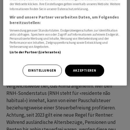
der Webseite klicken. Ihre Einstellungen gelten innerhalb unseres Website. Weitere
Informationen finden Sie in unserer Datenschutzerklärung.
Wir und unsere Partner verarbeiten Daten, um Folgendes
bereitzustellen:
Verwendung genauer Standortdaten. Endgeräteeigenschaften zur Identifikation
aktiv abfragen. Speichern von oder Zugriff auf Informationen auf einem Endgerät.
Nach Monaco sind 2021 aus der Schweiz 116 Personen
Personalisierte Werbung und Inhalte, Messung von Werbeleistung und der
Performance von Inhalten, Zielgruppenforschung sowie Entwicklung und
ausgewandert.
Verbesserung von Angeboten.
Liste der Partner (Lieferanten)
2. Portugal
Portugal ist der neue Star unter den Auswanderer-
EINSTELLUNGEN
AKZEPTIEREN
Zielen. In Portugal sind die Lebenshaltungskosten
vergleichsweise tief, das Klima angenehm. Wer den
RNH-Sonderstatus (RNH steht für «residente não
habitual») innehat, kann von einer Pauschalsteuer
beziehungsweise einer Steuerbefreiung profitieren.
Achtung, seit 2023 gilt eine neue Regel für Rentner:
Während ausländische Altersbezüge, Pensionen und
Renten bis anhin steuerfrei waren, werden diese neu