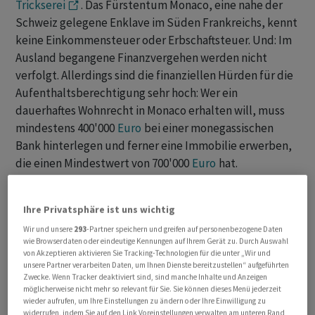
Trickserei
. Das Fürstentum Monaco, eine nahe der
Schweiz gelegene Enklave im Süden Frankreichs, kennt
keine Einkommensteuer oder Erbschaftsteuer. Und: Im
Ausland begangene Finanzvergehen werden nicht
verfolgt. Allerdings sind die finanziellen Hürden für die
Aufenthaltsberechtigung sehr hoch: Wer ein
dauerhaftes Wohnrecht in Monaco erhalten will, muss
mindestens 400'000
Euro
bei einer monegassischen
Bank hinterlegen und ferner eine Immobilie erwerben,
die einen Mindestwert von 700'000
Euro
hat.
Ihre Privatsphäre ist uns wichtig
Wir und unsere
293
-Partner speichern und greifen auf personenbezogene Daten
wie Browserdaten oder eindeutige Kennungen auf Ihrem Gerät zu. Durch Auswahl
von Akzeptieren aktivieren Sie Tracking-Technologien für die unter „Wir und
unsere Partner verarbeiten Daten, um Ihnen Dienste bereitzustellen“ aufgeführten
Zwecke. Wenn Tracker deaktiviert sind, sind manche Inhalte und Anzeigen
möglicherweise nicht mehr so relevant für Sie. Sie können dieses Menü jederzeit
wieder aufrufen, um Ihre Einstellungen zu ändern oder Ihre Einwilligung zu
widerrufen, indem Sie auf den Link Voreinstellungen verwalten am unteren Rand