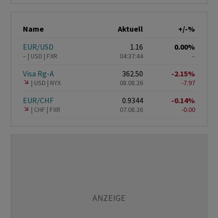
Name
Aktuell
+/-%
EUR/USD
1.16
0.00%
–
USD
FXR
04:37:44
–
Visa Rg-A
362.50
-2.15%
USD
NYX
08.08.26
-7.97
EUR/CHF
0.9344
-0.14%
CHF
FXR
07.08.26
-0.00