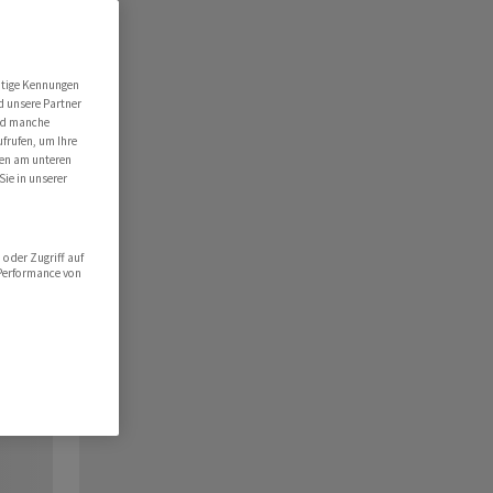
utige Kennungen
d unsere Partner
ind manche
ufrufen, um Ihre
ten am unteren
Sie in unserer
oder Zugriff auf
 Performance von