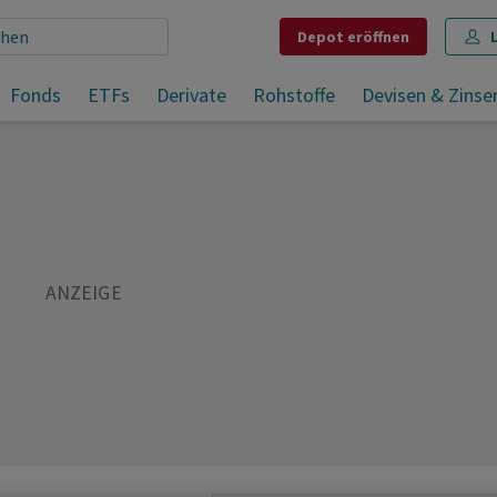
Depot
eröffnen
r Welt
Fonds
ETFs
Derivate
Rohstoffe
Devisen & Zinse
Teilen
Merken
Drucken
Kommentare