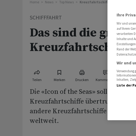
Home
News
Top News
Kreuzfahrtschiffe: Das sind die 
Ihre Priv
SCHIFFFAHRT
Wir und unse
Das sind die gröss
auf Ihrem Ger
verarbeiten D
Inhalte und A
Kreuzfahrtschiffe 
Einstellungen
Rand der Webs
Datenschutze
Wir und u
Verwendung ge
Informationen
Teilen
Merken
Drucken
Kommentare
Inhalten, Zi
Liste der P
Die «Icon of the Seas» soll alle bish
Kreuzfahrtschiffe übertrumpfen. A
andere Kreuzfahrtschiffe noch die
weltweit.