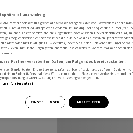
grössten Passagierschiffe der Welt
atsphäre ist uns wichtig
re
293
-Partner speichern und greifen auf personenbezogene Daten wie Browserdaten oder einde
ten
ät zu. Durch Auswahl von Akzeptieren aktivieren Sie Tracking-Technologien für die unter „Wir un
aten, um Ihnen Dienste bereitzustellen“ aufgeführten Zwecke. Wenn Tracker deaktiviert sind, s
nzeigen möglicherweise nicht mehr so relevant für Sie. Sie können dieses Menü jederzeit wieder a
der Welt
 zu ändern oder Ihre Einwilligung zu widerrufen, indem Sie auf den Link Voreinstellungen verwal
eite klicken. Ihre Einstellungen gelten innerhalb unseres Website. Weitere Informationen finden 
rklärung.
nsere Partner verarbeiten Daten, um Folgendes bereitzustellen:
nauer Standortdaten. Endgeräteeigenschaften zur Identifikation aktiv abfragen. Speichern von 
 auf einem Endgerät. Personalisierte Werbung und Inhalte, Messung von Werbeleistung und der
elgruppenforschung sowie Entwicklung und Verbesserung von Angeboten.
artner (Lieferanten)
erigen
ktuell sind aber
EINSTELLUNGEN
AKZEPTIEREN
 grössten