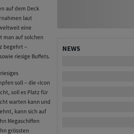
en auf dem Deck
ernahmen laut
weltweit eine
t man auf solchen
z begehrt –
NEWS
owie riesige Buffets.
riesiges
pfen soll – die «Icon
ht, soll es Platz für
icht warten kann und
ehnt, kann sich auf
ehn Megaschiffen
ehn grössten