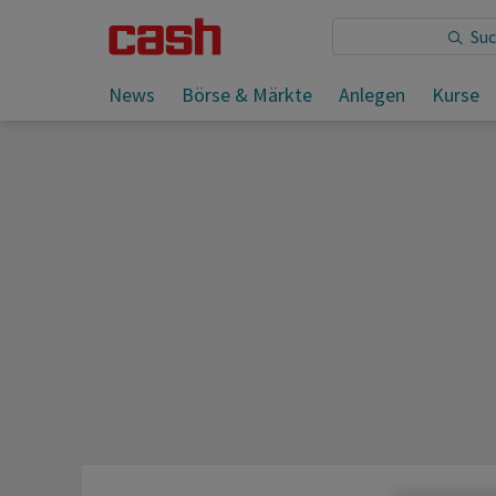
Sie lesen:
Das sind die grössten Kreuzfahrtschiffe de
News
Börse & Märkte
Anlegen
Kurse