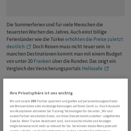
Die Sommerferien sind für viele Menschen die
teuersten Wochen des Jahres. Auch einst billige
Ferienländer wie die Türkei
erhöhten die Preise zuletzt
deutlich.
Doch Reisen muss nicht teuer sein. In
manchen Destinationen kommt man mit einem Budget
von unter 20
Franken
über die Runden. Das zeigt ein
Vergleich des Versicherungsportals
Hellosafe.
In die Rechnung einbezogen wurden nur
die Ausgaben
vor Ort:
Dazu gehören Unterkunft, Lebensmittel und
Ihre Privatsphäre ist uns wichtig
Transport sowie Eintritte bei Sehenswürdigkeiten.
Wir und unsere
293
-Partner speichern und greifen auf personenbezogene Daten
Nicht berücksichtigt hat Hellosafe die Anreise, die bei
wie Browserdaten oder eindeutige Kennungen auf Ihrem Gerät zu. Durch Auswahl
weit entfernten Zielen ebenfalls ins Geld gehen kann.
von Akzeptieren aktivieren Sie Tracking-Technologien für die unter „Wir und
unsere Partner verarbeiten Daten, um Ihnen Dienste bereitzustellen“ aufgeführten
So liegen die meisten der 15 günstigsten Länder in Asien
Zwecke. Wenn Tracker deaktiviert sind, sind manche Inhalte und Anzeigen
und Afrika. In der nachfolgenden Übersicht: einige der
möglicherweise nicht mehr so relevant für Sie. Sie können dieses Menü jederzeit
wieder aufrufen, um Ihre Einstellungen zu ändern oder Ihre Einwilligung zu