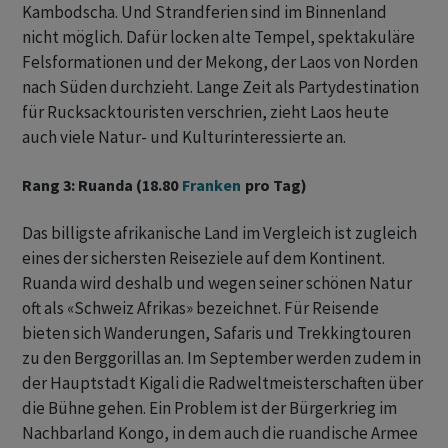
Kambodscha. Und Strandferien sind im Binnenland
nicht möglich. Dafür locken alte Tempel, spektakuläre
Felsformationen und der Mekong, der Laos von Norden
nach Süden durchzieht. Lange Zeit als Partydestination
für Rucksacktouristen verschrien, zieht Laos heute
auch viele Natur- und Kulturinteressierte an.
Rang 3: Ruanda (18.80
Franken
pro Tag)
Das billigste afrikanische Land im Vergleich ist zugleich
eines der sichersten Reiseziele auf dem Kontinent.
Ruanda wird deshalb und wegen seiner schönen Natur
oft als «Schweiz Afrikas» bezeichnet. Für Reisende
bieten sich Wanderungen, Safaris und Trekkingtouren
zu den Berggorillas an. Im September werden zudem in
der Hauptstadt Kigali die Radweltmeisterschaften über
die Bühne gehen. Ein Problem ist der Bürgerkrieg im
Nachbarland Kongo, in dem auch die ruandische Armee