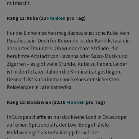
mitmischt.
Rang 11: Kuba (32
Franken
pro Tag)
Für die Einheimischen mag das sozialistische Kuba kein
Paradies sein. Doch für Reisende ist der Karibikstaat ein
absolutes Traumziel: Ob wunderbare Strände, die
berühmte Altstadt von Havanna oder Salsa-Musik und
Zigarren – es gibt viele Gründe, Kuba zu lieben. Leider
ist in den letzten Jahren die Kriminalität gestiegen.
Dennoch ist Kuba immer noch eines der sichersten
Reiseländer in Lateinamerika.
Rang 12: Moldawien (32.10
Franken
pro Tag)
In Europa schaffte es nur das kleine Land in Osteuropa
auf einen Spitzenplatz der Low-Budget-Ziele.
Moldawien gilt als Geheimtipp fernab des