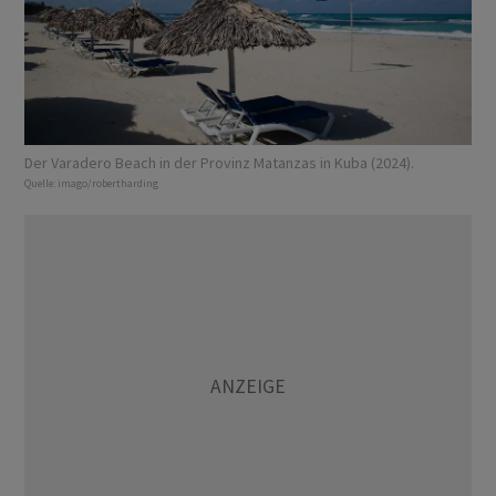
Der Varadero Beach in der Provinz Matanzas in Kuba (2024).
Quelle:
imago/robertharding