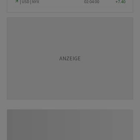
USD
NYX
02:04:00
+7.40