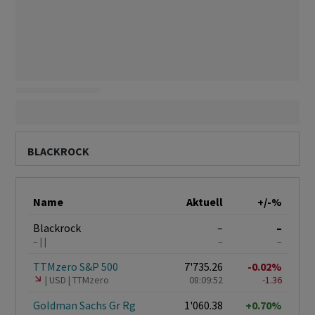
BLACKROCK
Name
Aktuell
+/-%
Blackrock
–
–
–
–
–
TTMzero S&P 500
7'735.26
-0.02%
USD
TTMzero
08:09:52
-1.36
Goldman Sachs Gr Rg
1'060.38
+0.70%