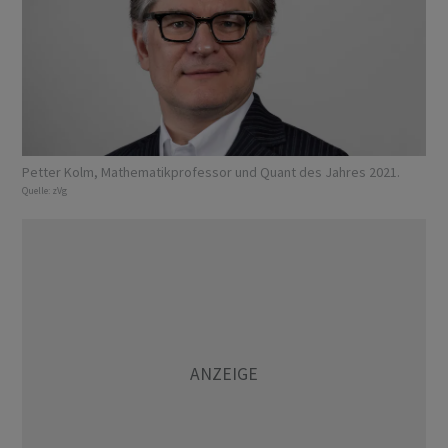
Petter Kolm, Mathematikprofessor und Quant des Jahres 2021.
Quelle:
zVg