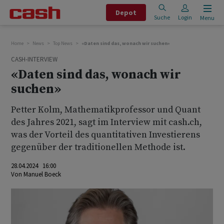
Depot
Suche
Login
Menu
Home
News
Top News
«Daten sind das, wonach wir suchen»
CASH-INTERVIEW
«Daten sind das, wonach wir
suchen»
Petter Kolm, Mathematikprofessor und Quant
des Jahres 2021, sagt im Interview mit cash.ch,
was der Vorteil des quantitativen Investierens
gegenüber der traditionellen Methode ist.
28.04.2024 16:00
Von
Manuel Boeck