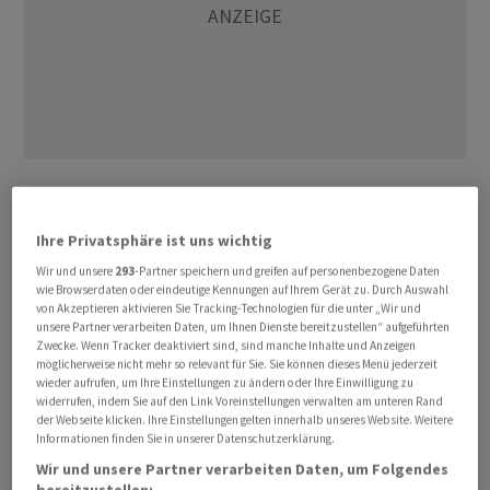
Wie werden diese Daten genutzt?
Ihre Privatsphäre ist uns wichtig
Diese Daten können dann in einem gross angelegten
Wir und unsere
293
-Partner speichern und greifen auf personenbezogene Daten
Rahmen genutzt werden, um eine Auswahl an
wie Browserdaten oder eindeutige Kennungen auf Ihrem Gerät zu. Durch Auswahl
von Akzeptieren aktivieren Sie Tracking-Technologien für die unter „Wir und
Investments zu treffen. Diese Automatisierung in
unsere Partner verarbeiten Daten, um Ihnen Dienste bereitzustellen“ aufgeführten
Echtzeit ermöglicht es Firmen wie Aisot Technologies,
Zwecke. Wenn Tracker deaktiviert sind, sind manche Inhalte und Anzeigen
tausende von Investitionen gleichzeitig und in Echtzeit
möglicherweise nicht mehr so relevant für Sie. Sie können dieses Menü jederzeit
wieder aufrufen, um Ihre Einstellungen zu ändern oder Ihre Einwilligung zu
zu analysieren, über verschiedene Anlageklassen
widerrufen, indem Sie auf den Link Voreinstellungen verwalten am unteren Rand
hinweg. Da wir von Millionen von Datenpunkten reden,
der Webseite klicken. Ihre Einstellungen gelten innerhalb unseres Website. Weitere
Informationen finden Sie in unserer Datenschutzerklärung.
übersteigt dieses Vorgehen die menschlichen
Wir und unsere Partner verarbeiten Daten, um Folgendes
Fähigkeiten bei Weitem, versetzt den Menschen aber in
bereitzustellen: