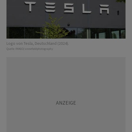
Logo von Tesla, Deutschland (2024).
Quelle:
IMAGO/snowfieldphotography