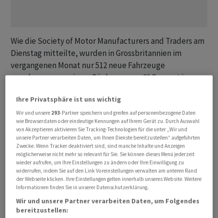
Wie die Society of Motor Manufacturers and Traders am
Dienstag mitteilte, wurden in Grossbritannien im
vergangenen Monat nur 512 neue Fahrzeuge
zugelassen, was einem Rückgang von 62 Prozent im
Vergleich zum Vorjahresmonat entspricht. In Dänemark,
Ihre Privatsphäre ist uns wichtig
den Niederlanden und Schweden war der Einbruch
noch ausgeprägter: In jedem der Länder gingen die
Wir und unsere
293
-Partner speichern und greifen auf personenbezogene Daten
wie Browserdaten oder eindeutige Kennungen auf Ihrem Gerät zu. Durch Auswahl
Verkäufe um mindestens zwei Drittel zurück.
von Akzeptieren aktivieren Sie Tracking-Technologien für die unter „Wir und
unsere Partner verarbeiten Daten, um Ihnen Dienste bereitzustellen“ aufgeführten
Zwecke. Wenn Tracker deaktiviert sind, sind manche Inhalte und Anzeigen
Tesla
verzeichnete in acht der zehn grössten
möglicherweise nicht mehr so relevant für Sie. Sie können dieses Menü jederzeit
europäischen Märkte für Elektrofahrzeuge starke
wieder aufrufen, um Ihre Einstellungen zu ändern oder Ihre Einwilligung zu
widerrufen, indem Sie auf den Link Voreinstellungen verwalten am unteren Rand
Rückgänge, obwohl das Unternehmen gerade mit der
der Webseite klicken. Ihre Einstellungen gelten innerhalb unseres Website. Weitere
Auslieferung des neu gestalteten Model Y an Kunden
Informationen finden Sie in unserer Datenschutzerklärung.
begonnen hat. Die Umstellung von Produktionslinien in
Wir und unsere Partner verarbeiten Daten, um Folgendes
Montagewerken rund um den Globus — auch in
bereitzustellen: