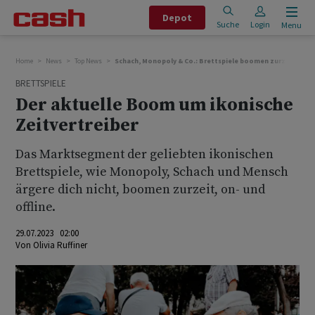
Depot
Suche
Login
Menu
Home
News
Top News
Schach, Monopoly & Co.: Brettspiele boomen zurzeit
BRETTSPIELE
Der aktuelle Boom um ikonische
Zeitvertreiber
Das Marktsegment der geliebten ikonischen
Brettspiele, wie Monopoly, Schach und Mensch
ärgere dich nicht, boomen zurzeit, on- und
offline.
29.07.2023 02:00
Von
Olivia Ruffiner