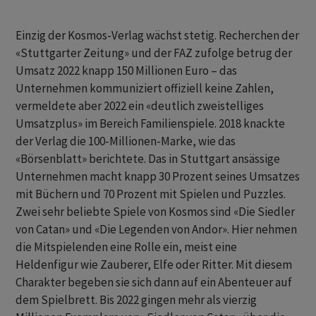
Einzig der Kosmos-Verlag wächst stetig. Recherchen der
«Stuttgarter Zeitung» und der FAZ zufolge betrug der
Umsatz 2022 knapp 150 Millionen Euro – das
Unternehmen kommuniziert offiziell keine Zahlen,
vermeldete aber 2022 ein «deutlich zweistelliges
Umsatzplus» im Bereich Familienspiele. 2018 knackte
der Verlag die 100-Millionen-Marke, wie das
«Börsenblatt» berichtete. Das in Stuttgart ansässige
Unternehmen macht knapp 30 Prozent seines Umsatzes
mit Büchern und 70 Prozent mit Spielen und Puzzles.
Zwei sehr beliebte Spiele von Kosmos sind «Die Siedler
von Catan» und «Die Legenden von Andor». Hier nehmen
die Mitspielenden eine Rolle ein, meist eine
Heldenfigur wie Zauberer, Elfe oder Ritter. Mit diesem
Charakter begeben sie sich dann auf ein Abenteuer auf
dem Spielbrett. Bis 2022 gingen mehr als vierzig