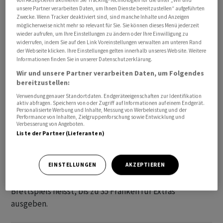
Rand des Bildschirms platziert, oder es werden
unsere Partner verarbeiten Daten, um Ihnen Dienste bereitzustellen“ aufgeführten
Werbefilme zwischen den Partien gezeigt.
Zwecke. Wenn Tracker deaktiviert sind, sind manche Inhalte und Anzeigen
möglicherweise nicht mehr so relevant für Sie. Sie können dieses Menü jederzeit
wieder aufrufen, um Ihre Einstellungen zu ändern oder Ihre Einwilligung zu
Spielerinnen und Spieler können sich mit einem
widerrufen, indem Sie auf den Link Voreinstellungen verwalten am unteren Rand
der Webseite klicken. Ihre Einstellungen gelten innerhalb unseres Website. Weitere
finanziellen Upgrade die werbefreie Version kaufen. Das
Informationen finden Sie in unserer Datenschutzerklärung.
kann ein monatlicher oder jährlich zu zahlender Betrag
Wir und unsere Partner verarbeiten Daten, um Folgendes
sein. Des Weiteren gibt es die sogenannten In-App-
bereitzustellen:
Käufe. Die meisten Apps sind gratis zum Herunterladen
Verwendung genauer Standortdaten. Endgeräteeigenschaften zur Identifikation
oder kosten nur wenige Franken, es gibt aber in fast
aktiv abfragen. Speichern von oder Zugriff auf Informationen auf einem Endgerät.
Personalisierte Werbung und Inhalte, Messung von Werbeleistung und der
jeder App die Möglichkeit, sich kleinere Vorteile zu
Performance von Inhalten, Zielgruppenforschung sowie Entwicklung und
Verbesserung von Angeboten.
erwerben. Bei Schach-Apps können das beispielsweise
Liste der Partner (Lieferanten)
Zeitverlängerungen oder Trainingsvideos sein, die man
einkauft. Im App für Monopoly gibt es die Möglichkeit,
Spielfiguren zu sammeln. Insgesamt können Spielende
EINSTELLUNGEN
AKZEPTIEREN
bei «Monopoly Go», wie die App des ikonischen
Brettspiels heisst, bis zu 35 Franken für Extras
ausgeben.