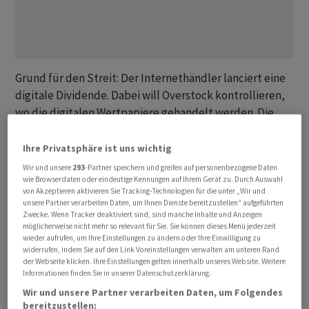
Grund für den Streit: Der Internethändler lanciert eine
digitale Dividende. Dabei will Overstock kontrollieren,
wo die digitalen Wertpapiere gehandelt werden. Die
Investoren sollen nicht kaufen und verkaufen, wo
immer sie wollen. So sandte das Unternehmen Anfang
Ihre Privatsphäre ist uns wichtig
dieses Monats einen Brief an eine Reihe von
Wir und unsere
293
-Partner speichern und greifen auf personenbezogene Daten
wie Browserdaten oder eindeutige Kennungen auf Ihrem Gerät zu. Durch Auswahl
Finanzunternehmen. In diesem wurden diese daran
von Akzeptieren aktivieren Sie Tracking-Technologien für die unter „Wir und
erinnert, dass der gesamte Handel mit den digitalen
unsere Partner verarbeiten Daten, um Ihnen Dienste bereitzustellen“ aufgeführten
Dividenden auf der Handelsplattform namens tZERO
Zwecke. Wenn Tracker deaktiviert sind, sind manche Inhalte und Anzeigen
möglicherweise nicht mehr so relevant für Sie. Sie können dieses Menü jederzeit
stattfinden soll. Diese besitzt Overstock selbst.
wieder aufrufen, um Ihre Einstellungen zu ändern oder Ihre Einwilligung zu
widerrufen, indem Sie auf den Link Voreinstellungen verwalten am unteren Rand
der Webseite klicken. Ihre Einstellungen gelten innerhalb unseres Website. Weitere
Overstock versucht schon länger, das Geschäft von
Informationen finden Sie in unserer Datenschutzerklärung.
tZERO anzukurbeln, indem der Handel der digitalen
Wir und unsere Partner verarbeiten Daten, um Folgendes
Dividenden auf die Plattform beschränkt wird. Die
bereitzustellen: