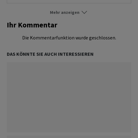
Mehr anzeigen
Börse Ausland
Folgen
Ihr Kommentar
Märkte
Folgen
Die Kommentarfunktion wurde geschlossen.
Unternehmen
Folgen
DAS KÖNNTE SIE AUCH INTERESSIEREN
Aktien
Folgen