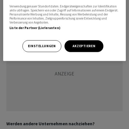
digitale Dividende habe dabei das Potenzial,
Verwendung genauer Standortdaten. Endgeräteeigenschaften zur Identifikation
aktiv abfragen. Speichern von oder Zugriff auf Informationen auf einem Endgerät.
Zehntausende neuer Investoren auf die
Personalisierte Werbung und Inhalte, Messung von Werbeleistung und der
Handelsplattform zu bringen, auf welcher mit digitalen
Performance von Inhalten, Zielgruppenforschung sowie Entwicklung und
Verbesserung von Angeboten.
Token gehandelt wird.
Liste der Partner (Lieferanten)
EINSTELLUNGEN
AKZEPTIEREN
Werden andere Unternehmen nachziehen?