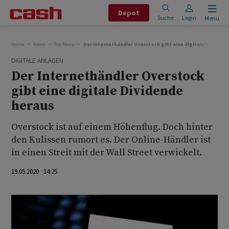
Depot
Suche
Login
Menu
Home
News
Top News
Der Internethändler Overstock gibt eine digitale Dividend
DIGITALE ANLAGEN
Der Internethändler Overstock
gibt eine digitale Dividende
heraus
Overstock ist auf einem Höhenflug. Doch hinter
den Kulissen rumort es. Der Online-Händler ist
in einen Streit mit der Wall Street verwickelt.
19.05.2020 14:25