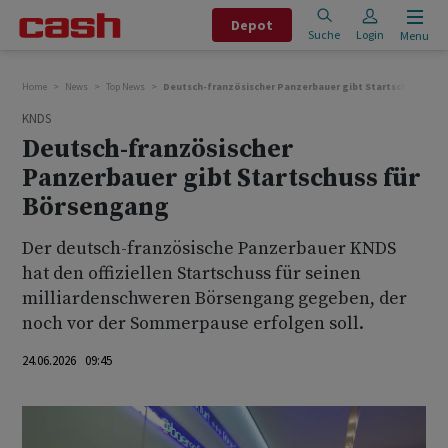
Depot
Suche
Login
Menu
Home
News
Top News
Deutsch-französischer Panzerbauer gibt Startschuss für
KNDS
Deutsch-französischer
Panzerbauer gibt Startschuss für
Börsengang
Der deutsch-französische Panzerbauer KNDS
hat den offiziellen Startschuss für seinen
milliardenschweren Börsengang gegeben, der
‌noch ⁠vor der Sommerpause erfolgen soll.
24.06.2026 09:45