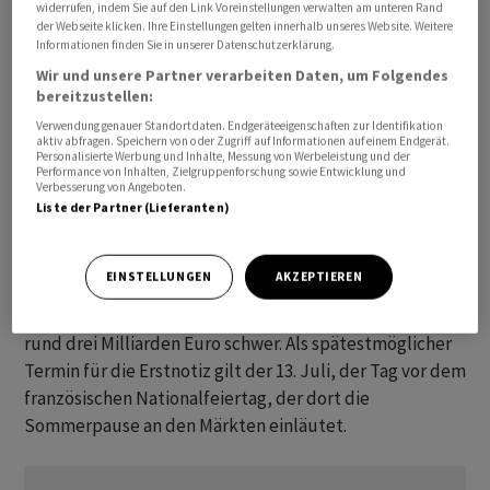
widerrufen, indem Sie auf den Link Voreinstellungen verwalten am unteren Rand
der Webseite klicken. Ihre Einstellungen gelten innerhalb unseres Website. Weitere
Neue Aktien gibt KNDS bei der Emission nicht aus, der
Informationen finden Sie in unserer Datenschutzerklärung.
Erlös fliesst vollständig an die bisherigen Eigentümer.
Wir und unsere Partner verarbeiten Daten, um Folgendes
Organisiert wird der Börsengang von den
bereitzustellen:
Investmentbanken Bank of America (BofA Securities),
Verwendung genauer Standortdaten. Endgeräteeigenschaften zur Identifikation
aktiv abfragen. Speichern von oder Zugriff auf Informationen auf einem Endgerät.
Deutsche Bank, Goldman Sachs und Societe Generale.
Personalisierte Werbung und Inhalte, Messung von Werbeleistung und der
Performance von Inhalten, Zielgruppenforschung sowie Entwicklung und
Die Bewertungen für Rüstungsunternehmen waren
Verbesserung von Angeboten.
zuletzt unter Druck geraten. War vor einigen Wochen
Liste der Partner (Lieferanten)
noch von mehr als 20 Milliarden Euro die Rede, sagte
eine mit den Plänen vertraute Person am Mittwoch,
EINSTELLUNGEN
AKZEPTIEREN
eine Bewertung ‌von 15 Milliarden Euro für KNDS sei «ein
solides Ziel». Rechnerisch wäre der Börsengang damit
rund drei Milliarden Euro schwer. Als spätestmöglicher
Termin für die Erstnotiz gilt der 13. Juli, der Tag vor dem
französischen Nationalfeiertag, der dort die
Sommerpause an den Märkten einläutet.