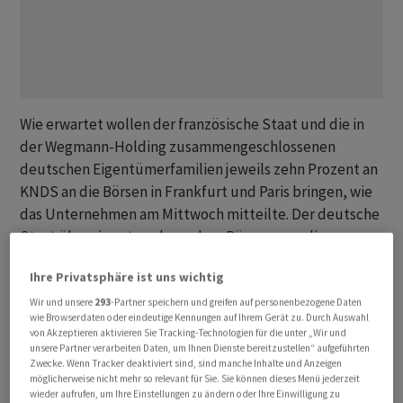
Wie erwartet wollen der französische Staat und die in
der Wegmann-Holding zusammengeschlossenen
deutschen Eigentümerfamilien jeweils zehn Prozent an
KNDS ⁠an die Börsen in Frankfurt und Paris bringen, wie
das Unternehmen am Mittwoch mitteilte. Der deutsche
Staat übernimmt noch vor dem Börsengang die
restlichen 40 Prozent der Wegmann-Holding. ‌Der
Ihre Privatsphäre ist uns wichtig
Haushaltsausschuss des Bundestages soll darüber
einem Insider zufolge am Freitag final entscheiden.
Wir und unsere
293
-Partner speichern und greifen auf personenbezogene Daten
wie Browserdaten oder eindeutige Kennungen auf Ihrem Gerät zu. Durch Auswahl
Deutschland und Frankreich haben ‌sich wegen der
von Akzeptieren aktivieren Sie Tracking-Technologien für die unter „Wir und
strategischen Bedeutung des Herstellers von «Leopard
unsere Partner verarbeiten Daten, um Ihnen Dienste bereitzustellen“ aufgeführten
Zwecke. Wenn Tracker deaktiviert sind, sind manche Inhalte und Anzeigen
2»-, «Boxer»- und «Leclerc»-Panzern ​weitgehende
möglicherweise nicht mehr so relevant für Sie. Sie können dieses Menü jederzeit
Sonderrechte gesichert.
wieder aufrufen, um Ihre Einstellungen zu ändern oder Ihre Einwilligung zu