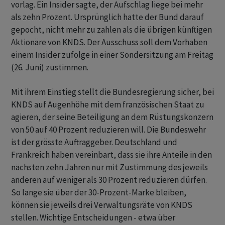
vorlag. Ein Insider sagte, der Aufschlag liege bei mehr
als zehn Prozent. Ursprünglich hatte der Bund darauf
gepocht, nicht mehr ‌zu zahlen als die übrigen künftigen
Aktionäre von KNDS. Der Ausschuss soll dem Vorhaben
einem Insider zufolge in einer Sondersitzung am Freitag
(26. Juni) zustimmen.
Mit ihrem Einstieg stellt die Bundesregierung sicher, bei
KNDS auf Augenhöhe mit dem französischen Staat zu
agieren, der seine Beteiligung an dem Rüstungskonzern
von ​50 auf ​40 Prozent reduzieren will. Die Bundeswehr
ist der grösste Auftraggeber. Deutschland und
⁠Frankreich haben vereinbart, dass sie ihre Anteile in den
nächsten zehn Jahren nur mit ​Zustimmung des jeweils
anderen auf weniger ⁠als 30 Prozent reduzieren dürfen.
So lange sie über der 30-Prozent-Marke bleiben,
können sie jeweils drei Verwaltungsräte von KNDS
stellen. Wichtige Entscheidungen - etwa über