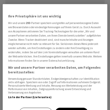
Ihre Privatsphäre ist uns wichtig
Wir und unsere
293
-Partner speichern und greifen auf personenbezogene Daten
wie Browserdaten oder eindeutige Kennungen auf Ihrem Gerät zu. Durch Auswahl
von Akzeptieren aktivieren Sie Tracking-Technologien für die unter „Wir und
Man habe eine Verständigung auf die Reform des
unsere Partner verarbeiten Daten, um Ihnen Dienste bereitzustellen“ aufgeführten
Immissionsschutzgesetzes erzielt, teilten SPD-,
Zwecke. Wenn Tracker deaktiviert sind, sind manche Inhalte und Anzeigen
möglicherweise nicht mehr so relevant für Sie. Sie können dieses Menü jederzeit
Grünen- und FDP-Fraktion am Freitag mit. Im Gesetz
wieder aufrufen, um Ihre Einstellungen zu ändern oder Ihre Einwilligung zu
sind wichtige Elemente der Genehmigungsverfahren für
widerrufen, indem Sie auf den Link Voreinstellungen verwalten am unteren Rand
der Webseite klicken. Ihre Einstellungen gelten innerhalb unseres Website. Weitere
Industrie-Anlagen geregelt. Besonders die
Informationen finden Sie in unserer Datenschutzerklärung.
Energiebranche beklagt seit längerem, dass die
Wir und unsere Partner verarbeiten Daten, um Folgendes
Verfahren zu lang, zu aufwendig und die
bereitzustellen:
Umweltstandards zu scharf sind. Jetzt soll ausserhalb
Verwendung genauer Standortdaten. Endgeräteeigenschaften zur Identifikation
von Naturschutzgebieten etwa eine vereinfachte
aktiv abfragen. Speichern von oder Zugriff auf Informationen auf einem Endgerät.
Personalisierte Werbung und Inhalte, Messung von Werbeleistung und der
Umweltverträglichkeitsprüfung genügen. Behörden
Performance von Inhalten, Zielgruppenforschung sowie Entwicklung und
Verbesserung von Angeboten.
müssen Einwendungen für viele Vorhaben bei einer
Liste der Partner (Lieferanten)
Zentralstelle innerhalb eines Monats vorlegen -
andernfalls wird es als Zustimmung gewertet. Zudem