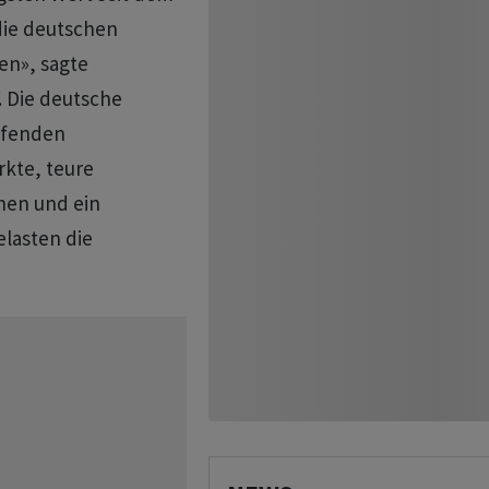
 die deutschen
en», sagte
. Die deutsche
eifenden
kte, teure
nen und ein
elasten die