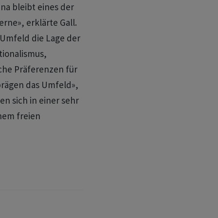
na bleibt eines der
ne», erklärte Gall.
 Umfeld die Lage der
tionalismus,
che Präferenzen für
 prägen das Umfeld»,
n sich in einer sehr
nem freien