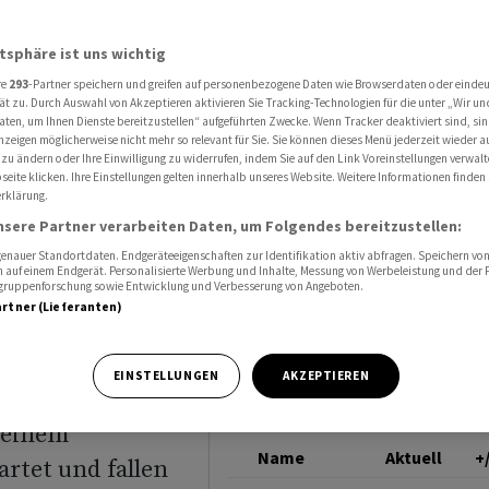
ut Studie international den Anschluss
VOLKSWAGEN
atsphäre ist uns wichtig
re
293
-Partner speichern und greifen auf personenbezogene Daten wie Browserdaten oder einde
er
ät zu. Durch Auswahl von Akzeptieren aktivieren Sie Tracking-Technologien für die unter „Wir un
aten, um Ihnen Dienste bereitzustellen“ aufgeführten Zwecke. Wenn Tracker deaktiviert sind, s
nzeigen möglicherweise nicht mehr so relevant für Sie. Sie können dieses Menü jederzeit wieder a
ie
 zu ändern oder Ihre Einwilligung zu widerrufen, indem Sie auf den Link Voreinstellungen verwal
eite klicken. Ihre Einstellungen gelten innerhalb unseres Website. Weitere Informationen finden 
rklärung.
nsere Partner verarbeiten Daten, um Folgendes bereitzustellen:
nauer Standortdaten. Endgeräteeigenschaften zur Identifikation aktiv abfragen. Speichern von 
 auf einem Endgerät. Personalisierte Werbung und Inhalte, Messung von Werbeleistung und der
elgruppenforschung sowie Entwicklung und Verbesserung von Angeboten.
artner (Lieferanten)
EINSTELLUNGEN
AKZEPTIEREN
 einem
Name
Aktuell
+
rtet und fallen