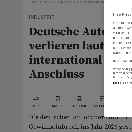
Home
News
Top News
Deutsche Autobauer verlieren la
Ihre Priv
INDUSTRIE
Wir und unse
Deutsche Autobau
auf Ihrem Ger
verarbeiten D
Inhalte und A
verlieren laut Stud
Einstellungen
Rand der Webs
Datenschutze
international den
Wir und u
Anschluss
Verwendung ge
Informationen
Inhalten, Zi
Liste der P
Teilen
Merken
Drucken
Kommentare
Die deutschen Autobauer sind mit
Gewinneinbruch ins Jahr 2026 gesta