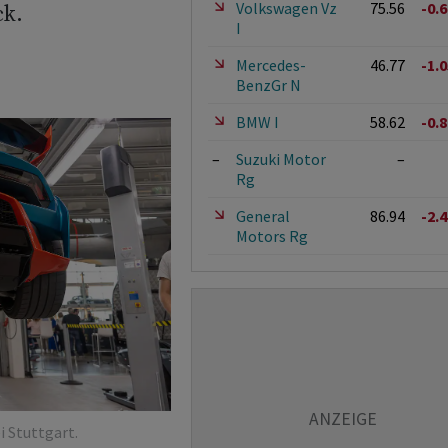
Volkswagen Vz
75.56
-0.
ck.
I
Mercedes-
46.77
-1.
BenzGr N
BMW I
58.62
-0.
–
Suzuki Motor
–
Rg
General
86.94
-2.
Motors Rg
i Stuttgart.