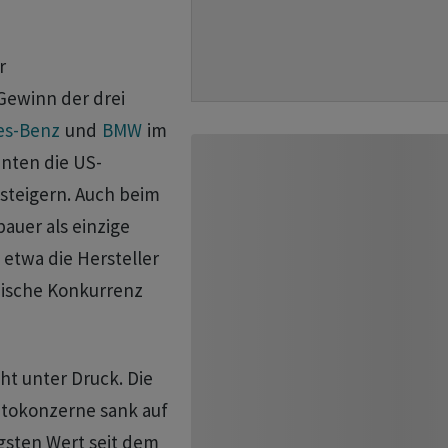
r
 Gewinn der drei
es-Benz
und
BMW
⁠im
nnten die US-
teigern. Auch ‌beim
auer als einzige
etwa ​die Hersteller
nische Konkurrenz
ht unter Druck. Die
utokonzerne sank auf
gsten Wert ‌seit dem