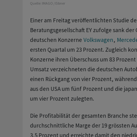
Quelle:
IMAGO / Eibner
Einer am Freitag veröffentlichten Studie ‌de
⁠Beratungsgesellschaft EY zufolge sank der
deutschen Konzerne
Volkswagen
,
Merced
ersten Quartal um 23 Prozent. Zugleich ko
Konzerne ihren Überschuss um 83 Prozent s
Umsatz verzeichneten die deutschen Autob
einen ‌Rückgang von vier Prozent, während 
aus den USA um fünf Prozent und die japa
um vier Prozent zulegten.
Die Profitabilität der gesamten Branche ste
durchschnittliche Marge der 19 grössten A
3,5 Prozent und erreichte damit den niedri