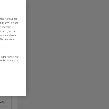
utige Kennungen
d unsere Partner
ind manche
ufrufen, um Ihre
ten am unteren
Sie in unserer
oder Zugriff auf
 Performance von
/-%