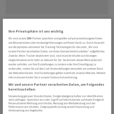
Die Ausfuhren von Pkw und Autoteilen ‌sanken ⁠2025 zum
Vorjahr um rund ein Drittel, wie aus einer am Dienstag
Ihre Privatsphäre ist uns wichtig
veröffentlichten ⁠Studie des arbeitgebernahen Instituts
Wir und unsere
293
-Partner speichern und greifen auf personenbezogene Daten
der deutschen Wirtschaft (IW) hervorgeht. Seit dem
wie Browserdaten oder eindeutige Kennungen auf Ihrem Gerät zu. Durch Auswahl
Höchststand 2022 habe sich das ‌Geschäft mit der
von Akzeptieren aktivieren Sie Tracking-Technologien für die unter „Wir und
unsere Partner verarbeiten Daten, um Ihnen Dienste bereitzustellen“ aufgeführten
Volksrepublik sogar mehr als halbiert. ‌Damals
Zwecke. Wenn Tracker deaktiviert sind, sind manche Inhalte und Anzeigen
exportierten die Hersteller noch ​Waren im Wert von fast
möglicherweise nicht mehr so relevant für Sie. Sie können dieses Menü jederzeit
wieder aufrufen, um Ihre Einstellungen zu ändern oder Ihre Einwilligung zu
30 Milliarden Euro, während es 2025 weniger als 14
widerrufen, indem Sie auf den Link Voreinstellungen verwalten am unteren Rand
Milliarden Euro waren.
der Webseite klicken. Ihre Einstellungen gelten innerhalb unseres Website. Weitere
Informationen finden Sie in unserer Datenschutzerklärung.
Wir und unsere Partner verarbeiten Daten, um Folgendes
Auch andere deutsche Schlüsselindustrien sind der
bereitzustellen:
Studie zufolge betroffen. So habe der Maschinenbau
Verwendung genauer Standortdaten. Endgeräteeigenschaften zur Identifikation
die Automobilindustrie zwar als wichtigste
aktiv abfragen. Speichern von oder Zugriff auf Informationen auf einem Endgerät.
Exportbranche für China abgelöst, ‌doch auch hier
Personalisierte Werbung und Inhalte, Messung von Werbeleistung und der
Performance von Inhalten, Zielgruppenforschung sowie Entwicklung und
gingen die Ausfuhren 2025 um fast zehn Prozent zurück.
Verbesserung von Angeboten.