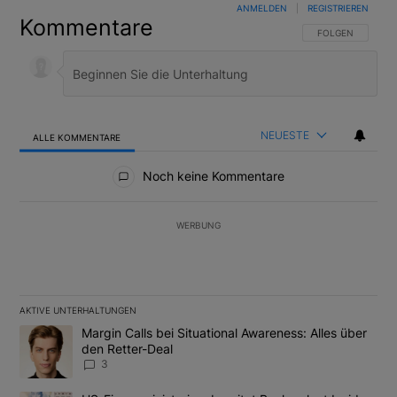
ANMELDEN
|
REGISTRIEREN
Kommentare
FOLGE DIESER U
FOLGEN
NEUESTE
ALLE KOMMENTARE
Alle Kommentare
Noch keine Kommentare
WERBUNG
AKTIVE UNTERHALTUNGEN
Das Folgende ist eine Liste der am meisten kommentierten Artikel
Ein Trendartikel mit dem Titel "Margin Calls bei Situational Awar
Margin Calls bei Situational Awareness: Alles über
den Retter-Deal
3