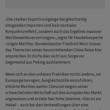
«Die starken Exportrückgänge bei gleichzeitig
steigenden Importen sind kein normaler
Konjunktureffekt, sondern auch das Ergebnis massiver
Wettbewerbsverzerrungen», sagte IW-Handelsexperte
Jürgen Matthes. ​Bundeskanzler ​Friedrich Merz müsse
das Thema bei ⁠seiner bevorstehenden China-Reise klar
ansprechen. Er dürfe dies ​nicht aus Sorge ⁠vor
Gegenwind aus Peking ausklammern.
Wenn sich an den unfairen Praktiken nichts ändere, ‌sei
Europa gezwungen, Ausgleichszölle einzuführen,
erklärte Matthes weiter. China sei wegen seiner
schwächelnden Wirtschaft auf den europäischen Markt
angewiesen und erziele ‌hier hohe Gewinne. «Das ist ein
Hebel – auch bei ​den Verhandlungen über eine