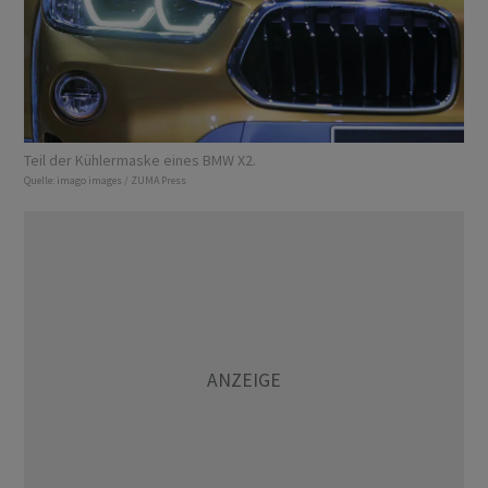
Teil der Kühlermaske eines BMW X2.
Quelle:
imago images / ZUMA Press