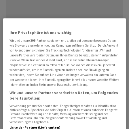
Deutschlands grösstes Geldhaus fuhr im zweiten
Ihre Privatsphäre ist uns wichtig
Jahresviertel unter dem Strich und nach Anteilen
Wir und unsere
293
-Partner speichern und greifen auf personenbezogene Daten
Dritter einen Gewinn von 763 Millionen Euro ein nach
wie Browserdaten oder eindeutige Kennungen auf Ihrem Gerät zu. Durch Auswahl
von Akzeptieren aktivieren Sie Tracking-Technologien für die unter „Wir und
einer Milliarde Euro vor Jahresfrist, wie das Institut am
unsere Partner verarbeiten Daten, um Ihnen Dienste bereitzustellen“ aufgeführten
Mittwoch mitteilte. Dies übertraf aber die Erwartungen
Zwecke. Wenn Tracker deaktiviert sind, sind manche Inhalte und Anzeigen
möglicherweise nicht mehr so relevant für Sie. Sie können dieses Menü jederzeit
der Analysten deutlich, die im Schnitt mit 571 Millionen
wieder aufrufen, um Ihre Einstellungen zu ändern oder Ihre Einwilligung zu
Euro gerechnet hatten. Die Deutsche Bank konnte
widerrufen, indem Sie auf den Link Voreinstellungen verwalten am unteren Rand
der Webseite klicken. Ihre Einstellungen gelten innerhalb unseres Website. Weitere
damit das zwölfte Gewinnquartal in Folge ausweisen.
Informationen finden Sie in unserer Datenschutzerklärung.
Wir und unsere Partner verarbeiten Daten, um Folgendes
Am Dienstagabend hatte das Geldhaus angekündigt,
bereitzustellen:
2023 für bis zu 450 Millionen Euro eigene Aktien
Verwendung genauer Standortdaten. Endgeräteeigenschaften zur Identifikation
zurückkaufen zu wollen und damit Kapital an die
aktiv abfragen. Speichern von oder Zugriff auf Informationen auf einem Endgerät.
Personalisierte Werbung und Inhalte, Messung von Werbeleistung und der
Aktionäre zurückzugeben. "Wir sind im ersten Halbjahr
Performance von Inhalten, Zielgruppenforschung sowie Entwicklung und
Verbesserung von Angeboten.
2023 erneut in allen Geschäftsbereichen dynamisch
Liste der Partner (Lieferanten)