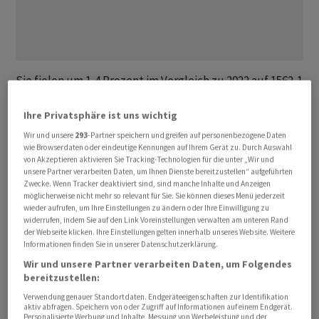
Sie fielen um 1,4 Prozent im Vergleich zu 2022 auf 1562,1
Milliarden Euro, wie das Statistische Bundesamt am
Ihre Privatsphäre ist uns wichtig
Montag mitteilte. Wegen Nachholeffekten nach dem
ersten Nachfrageschock infolge der Corona-Krise hatte
Wir und unsere
293
-Partner speichern und greifen auf personenbezogene Daten
wie Browserdaten oder eindeutige Kennungen auf Ihrem Gerät zu. Durch Auswahl
es 2022 und 2021 noch jeweils kräftige Zuwächse
von Akzeptieren aktivieren Sie Tracking-Technologien für die unter „Wir und
gegeben. Die Importe nahmen noch stärker ab: Sie
unsere Partner verarbeiten Daten, um Ihnen Dienste bereitzustellen“ aufgeführten
Zwecke. Wenn Tracker deaktiviert sind, sind manche Inhalte und Anzeigen
fielen um 9,7 Prozent auf 1352,5 Milliarden Euro. Daraus
möglicherweise nicht mehr so relevant für Sie. Sie können dieses Menü jederzeit
ergibt sich ein Exportüberschuss von fast 210 Milliarden
wieder aufrufen, um Ihre Einstellungen zu ändern oder Ihre Einwilligung zu
widerrufen, indem Sie auf den Link Voreinstellungen verwalten am unteren Rand
Euro.
der Webseite klicken. Ihre Einstellungen gelten innerhalb unseres Website. Weitere
Informationen finden Sie in unserer Datenschutzerklärung.
«Letztlich ist die Weltwirtschaft zu schwach, um für
Wir und unsere Partner verarbeiten Daten, um Folgendes
Dynamik zu sorgen», sagte der Chefvolkswirt der
bereitzustellen:
Privatbank Hauck Aufhäuser Lampe, Alexander Krüger.
Verwendung genauer Standortdaten. Endgeräteeigenschaften zur Identifikation
aktiv abfragen. Speichern von oder Zugriff auf Informationen auf einem Endgerät.
Es zeichne sich bereits jetzt ein erneut schweres Jahr
Personalisierte Werbung und Inhalte, Messung von Werbeleistung und der