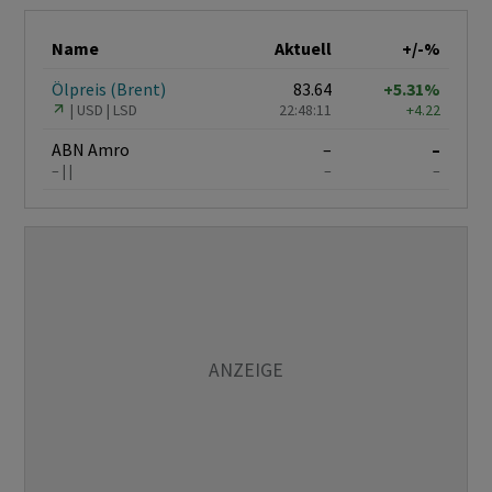
Name
Aktuell
+/-%
Ölpreis (Brent)
83.64
+5.31%
USD
LSD
22:48:11
+4.22
ABN Amro
–
–
–
–
–