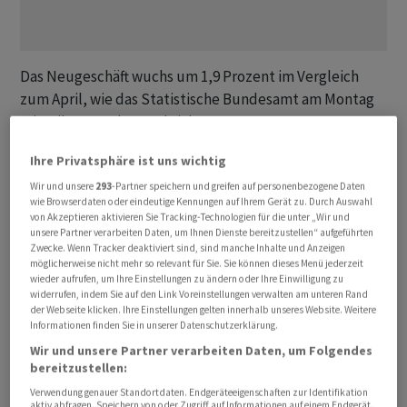
Das ‌Neugeschäft ⁠wuchs um 1,9 Prozent im Vergleich
zum April, wie das Statistische Bundesamt am ⁠Montag
mitteilte. Von der Nachrichtenagentur Reuters
befragte Ökonomen hatten nur mit einem Plus von 1,5
Ihre Privatsphäre ist uns wichtig
Prozent gerechnet, nach ‌einem Rückgang von revidiert
Wir und unsere
293
-Partner speichern und greifen auf personenbezogene Daten
3,2 (bisher: -3,8) Prozent im April. Der ‌Nahost-Krieg,
wie Browserdaten oder eindeutige Kennungen auf Ihrem Gerät zu. Durch Auswahl
höhere Preise für
Öl
und Gas ​sowie die einhergehende
von Akzeptieren aktivieren Sie Tracking-Technologien für die unter „Wir und
Unsicherheit hatten zuvor die Nachfrage gedämpft.
unsere Partner verarbeiten Daten, um Ihnen Dienste bereitzustellen“ aufgeführten
Zwecke. Wenn Tracker deaktiviert sind, sind manche Inhalte und Anzeigen
möglicherweise nicht mehr so relevant für Sie. Sie können dieses Menü jederzeit
«Mal rauf, mal runter, der Auftrags-Zick-Zack geht
wieder aufrufen, um Ihre Einstellungen zu ändern oder Ihre Einwilligung zu
widerrufen, indem Sie auf den Link Voreinstellungen verwalten am unteren Rand
weiter», kommentierte der Chefvolkswirt von
ABN Amro
der Webseite klicken. Ihre Einstellungen gelten innerhalb unseres Website. Weitere
Deutschland, Alexander Krüger, die Entwicklung. «Alles
Informationen finden Sie in unserer Datenschutzerklärung.
in allem ist die Auftragslage besser als vor einem Jahr.»
Wir und unsere Partner verarbeiten Daten, um Folgendes
bereitzustellen:
Schwierige Standortbedingungen und
Planungsunsicherheiten dämpften ‌aber den Ausblick.
Verwendung genauer Standortdaten. Endgeräteeigenschaften zur Identifikation
aktiv abfragen. Speichern von oder Zugriff auf Informationen auf einem Endgerät.