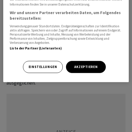
Informationen finden Sie in unserer Datenschutzerklärung.
Reallöhne weiter gestiegen
Wir und unsere Partner verarbeiten Daten, um Folgendes
bereitzustellen:
Immerhin haben viele Arbeitnehmerinnen und
Verwendung genauer Standortdaten. Endgeräteeigenschaften zur Identifikation
Arbeitnehmer auch mehr Geld in der Tasche: Im zweiten
aktiv abfragen. Speichern von oder Zugriff auf Informationen auf einem Endgerät.
Personalisierte Werbung und Inhalte, Messung von Werbeleistung und der
Quartal dieses Jahres stiegen die Löhne dem
Performance von Inhalten, Zielgruppenforschung sowie Entwicklung und
Verbesserung von Angeboten.
Statistischen Bundesamt zufolge mit 4,1 Prozent
Liste der Partner (Lieferanten)
erneut stärker als die Verbraucherpreise. Daraus ergibt
sich eine Reallohnsteigerung um 1,9 Prozent zum
EINSTELLUNGEN
AKZEPTIEREN
Vorjahreszeitraum. Kaufkraftverluste vor allem aus den
Jahren 2022 und 2023 werden somit zunehmend
ausgeglichen.