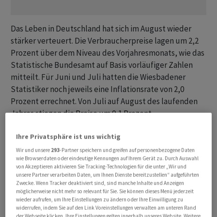
Das Leben in Deutschland hat sich im August wieder
stärker verteuert. Die Verbraucherpreise lagen um 2,2
Prozent über dem Niveau des Vorjahresmonats, wie das
Statistische Bundesamt auf Basis vorläufiger Zahlen
mitteilt. Für Juni und Juli hatten die Wiesbadener
Statistiker noch jeweils eine Inflationsrate von 2,0
Prozent errechnet. Von Juli auf August des laufenden
Jahres stiegen die Preise um 0,1 Prozent.
Je höher die Inflationsrate, desto geringer die Kaufkraft
Ihre Privatsphäre ist uns wichtig
der Menschen: Sie können sich für einen Euro dann
Wir und unsere
293
-Partner speichern und greifen auf personenbezogene Daten
wie Browserdaten oder eindeutige Kennungen auf Ihrem Gerät zu. Durch Auswahl
weniger leisten. Obwohl die grosse Teuerungswelle
von Akzeptieren aktivieren Sie Tracking-Technologien für die unter „Wir und
vorerst ausgelaufen ist, die Deutschland nach Beginn
unsere Partner verarbeiten Daten, um Ihnen Dienste bereitzustellen“ aufgeführten
Zwecke. Wenn Tracker deaktiviert sind, sind manche Inhalte und Anzeigen
des russischen Angriffskrieges gegen die Ukraine
möglicherweise nicht mehr so relevant für Sie. Sie können dieses Menü jederzeit
erfasste, belasten zum Beispiel gestiegene
wieder aufrufen, um Ihre Einstellungen zu ändern oder Ihre Einwilligung zu
widerrufen, indem Sie auf den Link Voreinstellungen verwalten am unteren Rand
Lebensmittelpreise viele Verbraucher.
der Webseite klicken. Ihre Einstellungen gelten innerhalb unseres Website. Weitere