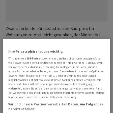
Zwar ist in beiden Grossstädten der Kaufpreis für
Wohnungen zuletzt leicht gesunken, der Mietmarkt
entspannt sich aber dennoch nicht. Wie aus aktuellen
Daten der Immobilienplattform Immoscout
Ihre Privatsphäre ist uns wichtig
hervorgeht, steigen die Mieten unaufhörlich.
Wir und unsere
293
-Partner speichern und greifen auf personenbezogene Daten
wie Browserdaten oder eindeutige Kennungen auf Ihrem Gerät zu. Durch Auswahl
In der Hauptstadt stiegen die Mietpreise bei
von Akzeptieren aktivieren Sie Tracking-Technologien für die unter „Wir und
unsere Partner verarbeiten Daten, um Ihnen Dienste bereitzustellen“ aufgeführten
Neuvermietungen von Bestandswohnungen laut
Zwecke. Wenn Tracker deaktiviert sind, sind manche Inhalte und Anzeigen
Immoscout im Juni auf 12,98 Euro pro Quadratmeter —
möglicherweise nicht mehr so relevant für Sie. Sie können dieses Menü jederzeit
eine Steigerung von mehr als 14 Prozent im
wieder aufrufen, um Ihre Einstellungen zu ändern oder Ihre Einwilligung zu
widerrufen, indem Sie auf den Link Voreinstellungen verwalten am unteren Rand
Jahresvergleich. Noch drastischer ist die Lage an der
der Webseite klicken. Ihre Einstellungen gelten innerhalb unseres Website. Weitere
Isar: Dort werden 19,51 Euro aufgerufen, 16 Prozent
Informationen finden Sie in unserer Datenschutzerklärung.
mehr als vor einem Jahr. Ähnlich ist die Entwicklung bei
Wir und unsere Partner verarbeiten Daten, um Folgendes
bereitzustellen:
Neubauwohnungen.