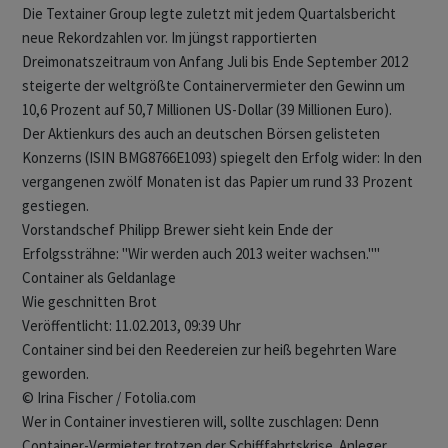
Die Textainer Group legte zuletzt mit jedem Quartalsbericht
neue Rekordzahlen vor. Im jüngst rapportierten
Dreimonatszeitraum von Anfang Juli bis Ende September 2012
steigerte der weltgrößte Containervermieter den Gewinn um
10,6 Prozent auf 50,7 Millionen US-Dollar (39 Millionen Euro).
Der Aktienkurs des auch an deutschen Börsen gelisteten
Konzerns (ISIN BMG8766E1093) spiegelt den Erfolg wider: In den
vergangenen zwölf Monaten ist das Papier um rund 33 Prozent
gestiegen.
Vorstandschef Philipp Brewer sieht kein Ende der
Erfolgssträhne: "Wir werden auch 2013 weiter wachsen.""
Container als Geldanlage
Wie geschnitten Brot
Veröffentlicht: 11.02.2013, 09:39 Uhr
Container sind bei den Reedereien zur heiß begehrten Ware
geworden.
© Irina Fischer / Fotolia.com
Wer in Container investieren will, sollte zuschlagen: Denn
Container-Vermieter trotzen der Schifffahrtskrise. Anleger