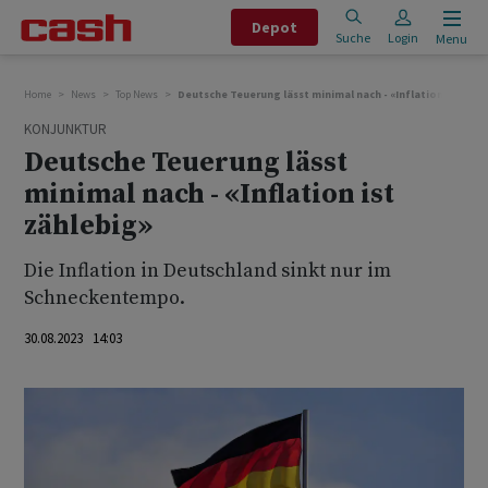
Depot
Suche
Login
Menu
Home
News
Top News
Deutsche Teuerung lässt minimal nach - «Inflation ist zähl
KONJUNKTUR
Deutsche Teuerung lässt
minimal nach - «Inflation ist
zählebig»
Die Inflation in Deutschland sinkt nur im
Schneckentempo.
30.08.2023 14:03