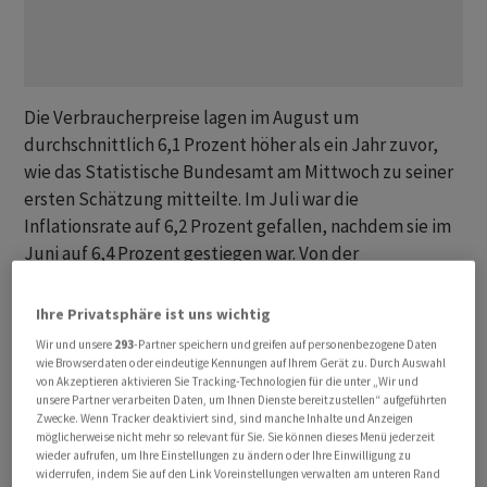
Die Verbraucherpreise lagen im August um
durchschnittlich 6,1 Prozent höher als ein Jahr zuvor,
wie das Statistische Bundesamt am Mittwoch zu seiner
ersten Schätzung mitteilte. Im Juli war die
Inflationsrate auf 6,2 Prozent gefallen, nachdem sie im
Juni auf 6,4 Prozent gestiegen war. Von der
Nachrichtenagentur Reuters befragte Ökonomen
hatten einen etwas deutlicheren Rückgang auf 6,0
Ihre Privatsphäre ist uns wichtig
Prozent vorausgesagt. Von Juli auf August zogen die
Wir und unsere
293
-Partner speichern und greifen auf personenbezogene Daten
Preise wie erwartet um 0,3 Prozent an.
wie Browserdaten oder eindeutige Kennungen auf Ihrem Gerät zu. Durch Auswahl
von Akzeptieren aktivieren Sie Tracking-Technologien für die unter „Wir und
unsere Partner verarbeiten Daten, um Ihnen Dienste bereitzustellen“ aufgeführten
«Die Inflation in Deutschland erweist sich als zählebig»,
Zwecke. Wenn Tracker deaktiviert sind, sind manche Inhalte und Anzeigen
möglicherweise nicht mehr so relevant für Sie. Sie können dieses Menü jederzeit
sagte Friedrich Heinemann vom Zentrum für
wieder aufrufen, um Ihre Einstellungen zu ändern oder Ihre Einwilligung zu
Europäische Wirtschaftsforschung (ZEW). «Der geringe
widerrufen, indem Sie auf den Link Voreinstellungen verwalten am unteren Rand