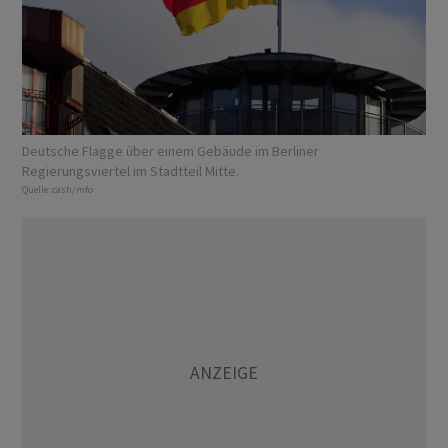
Deutsche Flagge über einem Gebäude im Berliner
Regierungsviertel im Stadtteil Mitte.
Quelle:
cash/mfo