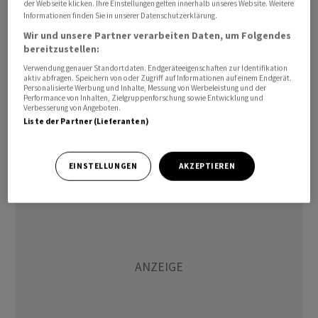
der Webseite klicken. Ihre Einstellungen gelten innerhalb unseres Website. Weitere
Rückgang im Sommer ist enttäuschend.» Ein zügigerer
Informationen finden Sie in unserer Datenschutzerklärung.
Abbau werde einerseits durch die zuletzt gestiegenen
Wir und unsere Partner verarbeiten Daten, um Folgendes
Energiepreise verhindert, anderseits durch die nach wie
bereitzustellen:
vor solide Situation am Arbeitsmarkt, ergänzte der
Verwendung genauer Standortdaten. Endgeräteeigenschaften zur Identifikation
Chefvolkswirt von Union Investment, Jörg Zeuner.
aktiv abfragen. Speichern von oder Zugriff auf Informationen auf einem Endgerät.
Personalisierte Werbung und Inhalte, Messung von Werbeleistung und der
«Diese führt nämlich zu einer ordentlichen
Performance von Inhalten, Zielgruppenforschung sowie Entwicklung und
Verbesserung von Angeboten.
Lohndynamik und hat durch den starken
Liste der Partner (Lieferanten)
Sommertourismus weitere Unterstützung erfahren»,
sagte Zeuner.
EINSTELLUNGEN
AKZEPTIEREN