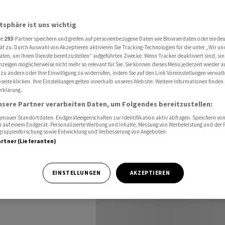
ahrt - «Wachstum durchaus möglich»
atsphäre ist uns wichtig
re
293
-Partner speichern und greifen auf personenbezogene Daten wie Browserdaten oder einde
ft bremst
ät zu. Durch Auswahl von Akzeptieren aktivieren Sie Tracking-Technologien für die unter „Wir un
aten, um Ihnen Dienste bereitzustellen“ aufgeführten Zwecke. Wenn Tracker deaktiviert sind, s
nzeigen möglicherweise nicht mehr so relevant für Sie. Sie können dieses Menü jederzeit wieder a
tum
 zu ändern oder Ihre Einwilligung zu widerrufen, indem Sie auf den Link Voreinstellungen verwal
eite klicken. Ihre Einstellungen gelten innerhalb unseres Website. Weitere Informationen finden 
rklärung.
»
nsere Partner verarbeiten Daten, um Folgendes bereitzustellen:
nauer Standortdaten. Endgeräteeigenschaften zur Identifikation aktiv abfragen. Speichern von 
 auf einem Endgerät. Personalisierte Werbung und Inhalte, Messung von Werbeleistung und der
elgruppenforschung sowie Entwicklung und Verbesserung von Angeboten.
artner (Lieferanten)
alfahrt im
EINSTELLUNGEN
AKZEPTIEREN
remst.