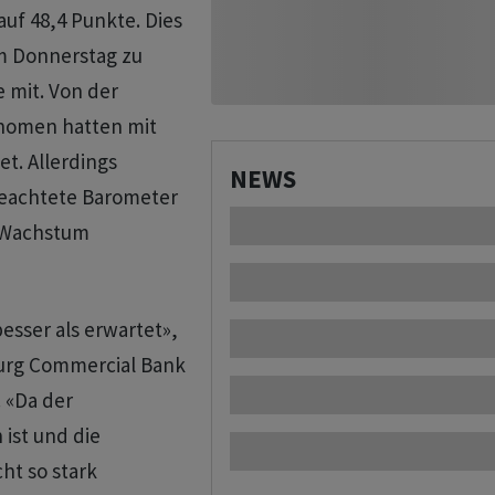
auf 48,4 Punkte. Dies
am Donnerstag zu
mit. Von der
nomen hatten mit
t. Allerdings
NEWS
beachtete Barometer
s Wachstum
besser als erwartet»,
rg Commercial Bank
. «Da der
ist und die
ht so stark