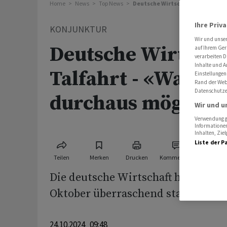
Home
News
Top News
Deutsche Wirtschaft bremst Talf
Ihre Priv
KONJUNKTUR
Wir und unse
Deutsche Wirtscha
auf Ihrem Ger
verarbeiten D
Inhalte und A
Talfahrt - «Wachs
Einstellungen
Rand der Webs
Datenschutze
durchaus möglich
Wir und u
Verwendung ge
Informationen
Inhalten, Zi
Liste der P
Teilen
Merken
Drucken
Kommentare
Die deutsche Wirtschaft hat ihre T
Oktober überraschend stark abgeb
24.10.2024 09:48