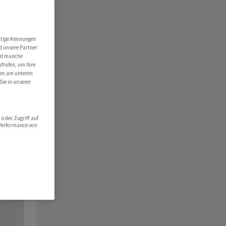
utige Kennungen
d unsere Partner
ind manche
ufrufen, um Ihre
ten am unteren
Sie in unserer
oder Zugriff auf
 Performance von