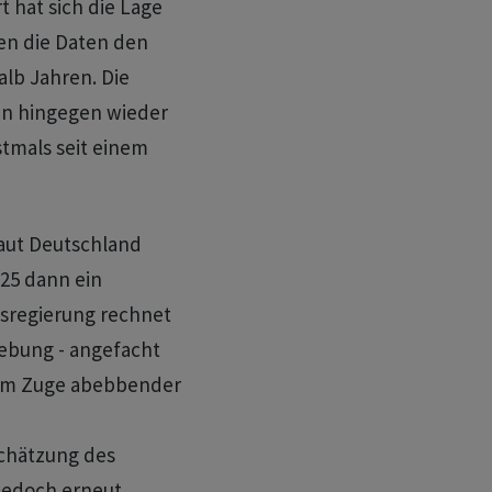
t hat sich die Lage
ren die Daten den
alb Jahren. Die
en hingegen wieder
stmals seit einem
raut Deutschland
025 dann ein
sregierung rechnet
lebung - angefacht
 im Zuge abebbender
schätzung des
 jedoch erneut