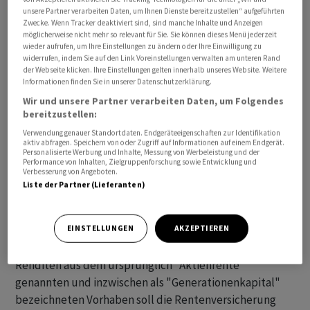
unsere Partner verarbeiten Daten, um Ihnen Dienste bereitzustellen“ aufgeführten
Zwecke. Wenn Tracker deaktiviert sind, sind manche Inhalte und Anzeigen
möglicherweise nicht mehr so relevant für Sie. Sie können dieses Menü jederzeit
wieder aufrufen, um Ihre Einstellungen zu ändern oder Ihre Einwilligung zu
widerrufen, indem Sie auf den Link Voreinstellungen verwalten am unteren Rand
der Webseite klicken. Ihre Einstellungen gelten innerhalb unseres Website. Weitere
Der Bund wolle ab dem Jahr 2024 zwölf Milliarden Euro
Informationen finden Sie in unserer Datenschutzerklärung.
in das sogenannte Generationenkapital einzahlen,
Wir und unsere Partner verarbeiten Daten, um Folgendes
berichtet das Handelsblatt am Sonntagabend unter
bereitzustellen:
Berufung auf Informationen aus Regierungskreisen.
Verwendung genauer Standortdaten. Endgeräteeigenschaften zur Identifikation
Diese Summe werde in den Folgejahren jeweils um drei
aktiv abfragen. Speichern von oder Zugriff auf Informationen auf einem Endgerät.
Personalisierte Werbung und Inhalte, Messung von Werbeleistung und der
Prozent jährlich erhöht, hiess es. Bis 2035 solle das
Performance von Inhalten, Zielgruppenforschung sowie Entwicklung und
Verbesserung von Angeboten.
Generationenkapital ein Volumen von 200 Milliarden
Liste der Partner (Lieferanten)
Euro erreichen.
Bislang waren zehn Milliarden Euro als angestrebte
EINSTELLUNGEN
AKZEPTIEREN
Startsumme für den Kapitalstock im Gespräch. Mit den
Renditen aus dem ursprünglich "Aktienrente"
genannten und inzwischen als "Generationenkapital"
bezeichneten Vorhaben soll die Rentenversicherung