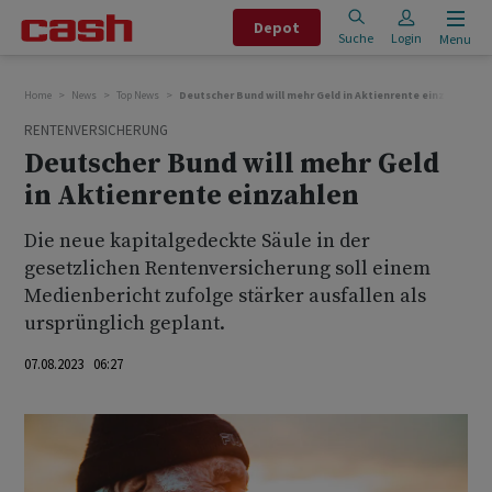
Depot
Suche
Login
Menu
Home
News
Top News
Deutscher Bund will mehr Geld in Aktienrente einzahlen
RENTENVERSICHERUNG
Deutscher Bund will mehr Geld
in Aktienrente einzahlen
Die neue kapitalgedeckte Säule in der
gesetzlichen Rentenversicherung soll einem
Medienbericht zufolge stärker ausfallen als
ursprünglich geplant.
07.08.2023 06:27