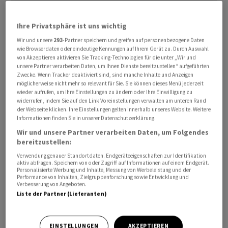
Ihre Privatsphäre ist uns wichtig
Wir und unsere
293
-Partner speichern und greifen auf personenbezogene Daten
wie Browserdaten oder eindeutige Kennungen auf Ihrem Gerät zu. Durch Auswahl
von Akzeptieren aktivieren Sie Tracking-Technologien für die unter „Wir und
unsere Partner verarbeiten Daten, um Ihnen Dienste bereitzustellen“ aufgeführten
Seit Beginn der Baustatistik 1950 wurden 405'000 neue
Zwecke. Wenn Tracker deaktiviert sind, sind manche Inhalte und Anzeigen
Einheiten pro Jahr fertiggestellt, wie das Statistische
möglicherweise nicht mehr so relevant für Sie. Sie können dieses Menü jederzeit
wieder aufrufen, um Ihre Einstellungen zu ändern oder Ihre Einwilligung zu
Bundesamt am Donnerstag mitteilte. Im vorigen Jahr
widerrufen, indem Sie auf den Link Voreinstellungen verwalten am unteren Rand
lag die Zahl neuer Wohnungen mit 295.300 rund 27
der Webseite klicken. Ihre Einstellungen gelten innerhalb unseres Website. Weitere
Informationen finden Sie in unserer Datenschutzerklärung.
Prozent unter dem Durchschnitt. Den bisher höchsten
Wir und unsere Partner verarbeiten Daten, um Folgendes
Stand gab es 1973 mit gut 714'200 Wohnungen in der
bereitzustellen:
früheren Bundesrepublik. Nach der deutschen
Verwendung genauer Standortdaten. Endgeräteeigenschaften zur Identifikation
Vereinigung war 1995 das Rekordjahr mit rund 602'800
aktiv abfragen. Speichern von oder Zugriff auf Informationen auf einem Endgerät.
Personalisierte Werbung und Inhalte, Messung von Werbeleistung und der
Einheiten im gesamtdeutschen Bundesgebiet.
Performance von Inhalten, Zielgruppenforschung sowie Entwicklung und
Verbesserung von Angeboten.
Liste der Partner (Lieferanten)
Die wenigsten Wohnungen wurden im Zuge der
globalen Finanzmarktkrise 2009 fertiggestellt: Im
damaligen Rezessionsjahr waren es nur 159 000. Seitdem
EINSTELLUNGEN
AKZEPTIEREN