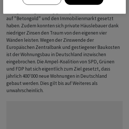
ist der Wohnungsbau bis 2020 auf 306'400
Fertigstellungen stetig gestiegen, weil viele Investoren
auf "Betongold" und den Immobilienmarkt gesetzt
haben. Zudem konnten sich private Häuslebauer dank
niedriger Zinsen den Traum von den eigenen vier
Wänden leisten. Wegen der Zinswende der
Europäischen Zentralbank und gestiegener Baukosten
ist der Wohnungsbau in Deutschland inzwischen
eingebrochen. Die Ampel-Koalition von SPD, Grünen
und FDP hat sich eigentlich zum Ziel gesetzt, dass
jährlich 400'000 neue Wohnungen in Deutschland
gebaut werden. Dies gilt bis auf Weiteres als
unwahrscheinlich.