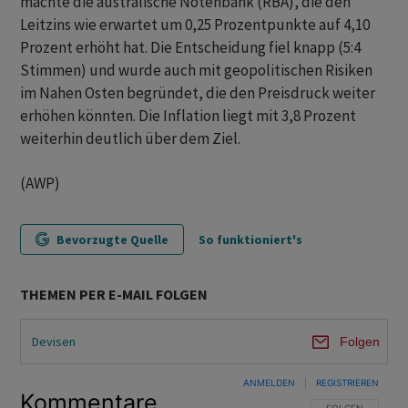
machte die australische Notenbank (RBA), die den
Leitzins wie erwartet um 0,25 Prozentpunkte auf 4,10
Prozent erhöht hat. Die Entscheidung fiel knapp (5:4
Stimmen) und wurde auch mit geopolitischen Risiken
im Nahen Osten begründet, die den Preisdruck weiter
erhöhen könnten. Die Inflation liegt mit 3,8 Prozent
weiterhin deutlich über dem Ziel.
(AWP)
Bevorzugte Quelle
So funktioniert's
THEMEN PER E-MAIL FOLGEN
Devisen
Folgen
ANMELDEN
|
REGISTRIEREN
Kommentare
FOLGE DIESER U
FOLGEN