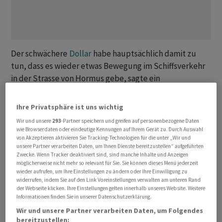
Der schwächere
Dollar
habe hauptsächlich damit zu
tun, dass es wieder etwas Bewegung im Schiffsverkehr
in der Strasse von Hormus gebe, sagte ein
Marktbeobachter. Zudem würde die Israelis offenbar
vorankommen bei ihrem strategischen Ziel eines
Ihre Privatsphäre ist uns wichtig
Regimewechsels, indem sie weitere Führungsfiguren
Wir und unsere
293
-Partner speichern und greifen auf personenbezogene Daten
des Regimes getötet hätten. Dies nähre die leise
wie Browserdaten oder eindeutige Kennungen auf Ihrem Gerät zu. Durch Auswahl
von Akzeptieren aktivieren Sie Tracking-Technologien für die unter „Wir und
Hoffnung auf ein baldiges Ende des Iran-Kriegs.
unsere Partner verarbeiten Daten, um Ihnen Dienste bereitzustellen“ aufgeführten
Allerdings sei die Lage instabil.
Zwecke. Wenn Tracker deaktiviert sind, sind manche Inhalte und Anzeigen
möglicherweise nicht mehr so relevant für Sie. Sie können dieses Menü jederzeit
wieder aufrufen, um Ihre Einstellungen zu ändern oder Ihre Einwilligung zu
Der deutliche Preisrückgang bei den Spotkontrakten
widerrufen, indem Sie auf den Link Voreinstellungen verwalten am unteren Rand
für
Brent
-
Öl
für Juni (80-85
Dollar
/Barrel) deute darauf
der Webseite klicken. Ihre Einstellungen gelten innerhalb unseres Website. Weitere
Informationen finden Sie in unserer Datenschutzerklärung.
hin, dass der Markt davon ausgehe, dass die USA bis
Wir und unsere Partner verarbeiten Daten, um Folgendes
zum dritten Quartal genügend Transitkorridore
bereitzustellen: