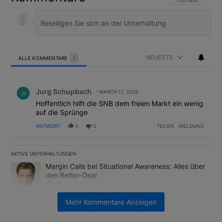
NEUESTE
ALLE KOMMENTARE
1
Alle Kommentare
Kommentar von Jurg Schupbach.
Jurg Schupbach
MARCH 17, 2026
JS
Hoffentlich hilft die SNB dem freien Markt ein wenig
auf die Sprünge
ANTWORT
0
0
TEILEN
MELDUNG
AKTIVE UNTERHALTUNGEN
Das Folgende ist eine Liste der am meisten kommentierten Artikel
Ein Trendartikel mit dem Titel "Margin Calls bei Situational Awar
Margin Calls bei Situational Awareness: Alles über
den Retter-Deal
3
Mehr Kommentare Anzeigen
Ein Trendartikel mit dem Titel "US-Finanzministerium bereitet Ban
US-Finanzministerium bereitet Banken laut Insider
auf eventuelle Yen-Intervention vor
2