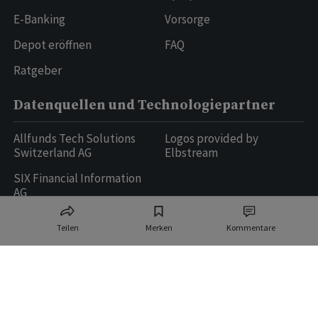
E-Banking
Vorsorge
Depot eröffnen
FAQ
Ratgeber
Datenquellen und Technologiepartner
Allfunds Tech Solutions
Logos provided by
Switzerland AG
Elbstream
SIX Financial Information
AG
Teilen
Merken
Kommentare
Ringier AG | Ringier Medien Schweiz
16
weitere Publikationen