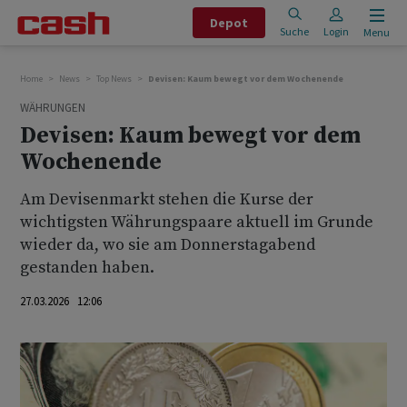
Depot
Suche
Login
Menu
Home
News
Top News
Devisen: Kaum bewegt vor dem Wochenende
WÄHRUNGEN
Devisen: Kaum bewegt vor dem
Wochenende
Am Devisenmarkt stehen die Kurse der
wichtigsten Währungspaare aktuell im Grunde
wieder da, wo sie am Donnerstagabend
gestanden haben.
27.03.2026 12:06