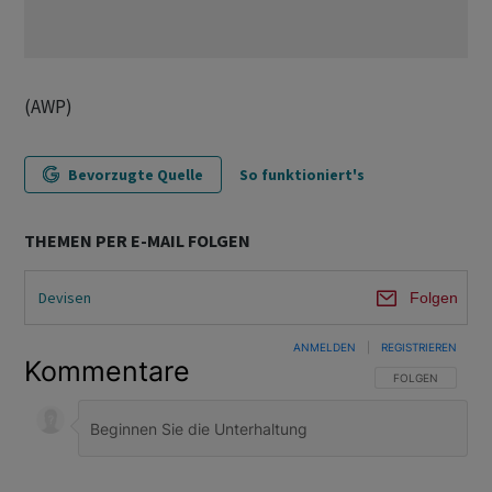
(AWP)
Bevorzugte Quelle
So funktioniert's
THEMEN PER E-MAIL FOLGEN
Devisen
Folgen
ANMELDEN
|
REGISTRIEREN
Kommentare
FOLGE DIESER U
FOLGEN