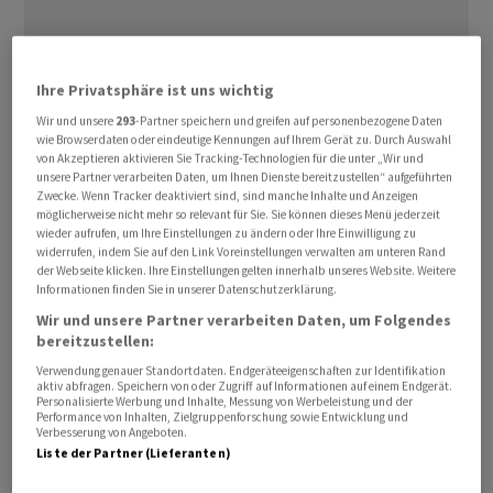
Ihre Privatsphäre ist uns wichtig
Wir und unsere
293
-Partner speichern und greifen auf personenbezogene Daten
Damit hat der
Euro
seine leichten Avancen aus dem
wie Browserdaten oder eindeutige Kennungen auf Ihrem Gerät zu. Durch Auswahl
von Akzeptieren aktivieren Sie Tracking-Technologien für die unter „Wir und
frühen Handel wieder umgekehrt. So tritt das
unsere Partner verarbeiten Daten, um Ihnen Dienste bereitzustellen“ aufgeführten
Euro
/
Franken
-Paar bei Kursen von 0,9185 weiter mehr
Zwecke. Wenn Tracker deaktiviert sind, sind manche Inhalte und Anzeigen
möglicherweise nicht mehr so relevant für Sie. Sie können dieses Menü jederzeit
oder weniger an Ort. Das Dollar-
Franken
-Paar steht bei
wieder aufrufen, um Ihre Einstellungen zu ändern oder Ihre Einwilligung zu
0,7969 etwas höher als am frühen Morgen (0,7957). Der
widerrufen, indem Sie auf den Link Voreinstellungen verwalten am unteren Rand
der Webseite klicken. Ihre Einstellungen gelten innerhalb unseres Website. Weitere
Euro hat zum US-Dollar das zunächst gewonnene
Informationen finden Sie in unserer Datenschutzerklärung.
Terrain wieder eingebüsst und kostet derzeit 1,1526
Wir und unsere Partner verarbeiten Daten, um Folgendes
nach 1,1539 im frühen Handel.
bereitzustellen:
Verwendung genauer Standortdaten. Endgeräteeigenschaften zur Identifikation
Am Devisenmarkt fällt die Reaktion auf die
aktiv abfragen. Speichern von oder Zugriff auf Informationen auf einem Endgerät.
Personalisierte Werbung und Inhalte, Messung von Werbeleistung und der
Verlängerung eines Ultimatums an den Iran durch US-
Performance von Inhalten, Zielgruppenforschung sowie Entwicklung und
Verbesserung von Angeboten.
Präsident Donald Trump eher verhalten aus. Nach
Liste der Partner (Lieferanten)
Einschätzung von Analysten der Dekabank bleibt die