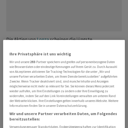
Die Aktien von
Lonza
scheinen die jüngste
Kursschwäche endlich hinter sich gelassen zu haben. In
weniger als zehn Sitzungen stiegen die Titel des Life-
Ihre Privatsphäre ist uns wichtig
Science-Konzerns über 16 Prozent auf 574 Franken und
Wir und unsere
293
-Partner speichern und greifen auf personenbezogene Daten
wie Browserdaten oder eindeutige Kennungen auf Ihrem Gerät zu. Durch Auswahl
notieren damit auf einem Acht-Monats-Hoch. Hält diese
von Akzeptieren aktivieren Sie Tracking-Technologien für die unter „Wir und
Dynamik an, dürfte der vierjährige Kursdeckel bei rund
unsere Partner verarbeiten Daten, um Ihnen Dienste bereitzustellen“ aufgeführten
600 Franken mit Leichtigkeit zu überwinden sein.
Zwecke. Wenn Tracker deaktiviert sind, sind manche Inhalte und Anzeigen
möglicherweise nicht mehr so relevant für Sie. Sie können dieses Menü jederzeit
wieder aufrufen, um Ihre Einstellungen zu ändern oder Ihre Einwilligung zu
Dass sich die Papiere in den vergangenen Monaten
widerrufen, indem Sie auf den Link Voreinstellungen verwalten am unteren Rand
der Webseite klicken. Ihre Einstellungen gelten innerhalb unseres Website. Weitere
überhaupt so verhalten zeigten, hatte in
Informationen finden Sie in unserer Datenschutzerklärung.
Analystenkreisen für Stirnrunzeln gesorgt. Schliesslich
Wir und unsere Partner verarbeiten Daten, um Folgendes
überzeugte das Unternehmen operativ auf ganzer Linie:
bereitzustellen:
Sowohl die Ergebnisse des Geschäftsjahres 2025 als auch
Verwendung genauer Standortdaten. Endgeräteeigenschaften zur Identifikation