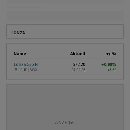
LONZA
Name
Aktuell
+/-%
Lonza Grp N
572.20
+0.99%
CHF
SWX
07.08.26
+5.60