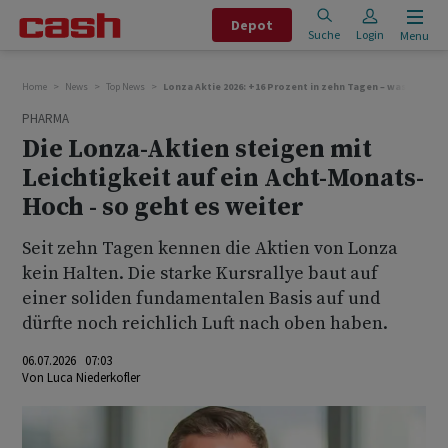
Depot
Suche
Login
Menu
Home
News
Top News
Lonza Aktie 2026: +16 Prozent in zehn Tagen – was die aktu
PHARMA
Die Lonza-Aktien steigen mit
Leichtigkeit auf ein Acht-Monats-
Hoch - so geht es weiter
Seit zehn Tagen kennen die Aktien von Lonza
kein Halten. Die starke Kursrallye baut auf
einer soliden fundamentalen Basis auf und
dürfte noch reichlich Luft nach oben haben.
06.07.2026 07:03
Von
Luca Niederkofler