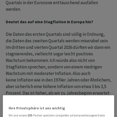
Quartals in der Eurozone enttäuschend ausfallen
werden.
Deutet das auf eine Stagflation in Europa hin?
Die Daten des ersten Quartals sind völlig in Ordnung,
die Daten des zweiten Quartals werden miserabel sein.
Im dritten und vierten Quartal 2026 dürften wir dann ein
stagnierendes, vielleicht sogar leicht positives
Wachstum bekommen. Ich würde also nicht von
Stagflation sprechen, sondern von einem niedrigen
Wachstum mit moderater Inflation. Also auch
keine Inflation wie in den 1970er Jahren oder Ähnlichem,
aber sicherlich eine höhere Inflation von etwa 3 bis 3,5
Prozent. Das ist höher, als wir zu Jahresbeginn erwartet
hatten.
Ihre Privatsphäre ist uns wichtig
Wir und unsere
293
-Partner speichern und greifen auf personenbezogene Daten