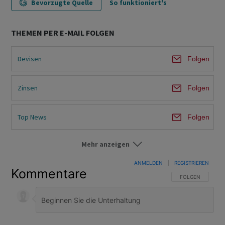
Bevorzugte Quelle
So funktioniert's
THEMEN PER E-MAIL FOLGEN
Devisen
Folgen
Zinsen
Folgen
Top News
Folgen
Mehr anzeigen
Im Fokus
Folgen
ANMELDEN
|
REGISTRIEREN
Kommentare
FOLGE DIESER U
FOLGEN