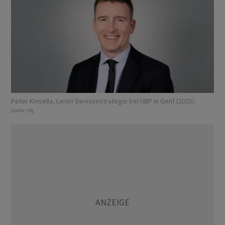
Peter Kinsella, Leiter Devisenstrategie bei UBP in Genf (2025).
Quelle:
zVg