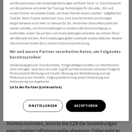
wie Browserdaten oder eindeutige Kennungen auf Ihrem Gerät zu. Durch Auswahl
von Akzeptieren aktivieren Sie Tracking-Technologien für die unter „Wir und
unsere Partner verarbeiten Daten, um Ihnen Dienste bereitzustellen“ aufgeführten
Zwecke. Wenn Tracker deaktiviert sind, sind manche Inhalte und Anzeigen
möglicherweise nicht mehr so relevant für Sie. Sie können dieses Menü jederzeit
wieder aufrufen, um Ihre Einstellungen zu ändern oder Ihre Einwilligung zu
widerrufen, indem Sie auf den Link Voreinstellungen verwalten am unteren Rand
der Webseite klicken. Ihre Einstellungen gelten innerhalb unseres Website. Weitere
Informationen finden Sie in unserer Datenschutzerklärung.
Wir und unsere Partner verarbeiten Daten, um Folgendes
bereitzustellen:
Verwendung genauer Standortdaten. Endgeräteeigenschaften zur Identifikation
aktiv abfragen. Speichern von oder Zugriff auf Informationen auf einem Endgerät.
Personalisierte Werbung und Inhalte, Messung von Werbeleistung und der
Performance von Inhalten, Zielgruppenforschung sowie Entwicklung und
Eine Zinserhöhung durch die Europäische Zentralbank
Verbesserung von Angeboten.
(EZB) ist für Juni eingepreist.
Liste der Partner (Lieferanten)
Betrachtet man die eingepreisten Daten, so ist der Juni
EINSTELLUNGEN
AKZEPTIEREN
meiner Meinung nach ein optimaler Termin. Sollte es
jedoch zu einer Lösung des Konflikts in der Strasse von
Hormus kommen, könnte die EZB die Auswirkungen
einer zweiten Inflationswelle abwarten. Dabei geht es