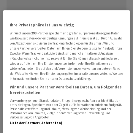
Ihre Privatsphäre ist uns wichtig
Laut einer Umfrage von KKR investierten Family Offices
Wir und unsere
293
-Partner speichern und greifen auf personenbezogene Daten
wie Browserdaten oder eindeutige Kennungen auf Ihrem Gerät zu. Durch Auswahl
im vergangenen Jahr im Vergleich zu 2020 einen
von Akzeptieren aktivieren Sie Tracking-Technologien für die unter „Wir und
kleineren Teil ihrer Portfolios in Aktien. Öffentlich
unsere Partner verarbeiten Daten, um Ihnen Dienste bereitzustellen“ aufgeführten
Zwecke. Wenn Tracker deaktiviert sind, sind manche Inhalte und Anzeigen
handelbare Aktien sanken auf 29 Prozent des
möglicherweise nicht mehr so relevant für Sie. Sie können dieses Menü jederzeit
durchschnittlichen Gesamtvermögens der befragten
wieder aufrufen, um Ihre Einstellungen zu ändern oder Ihre Einwilligung zu
Family Offices, verglichen mit 31 Prozent im Jahr 2020.
widerrufen, indem Sie auf den Link Voreinstellungen verwalten am unteren Rand
der Webseite klicken. Ihre Einstellungen gelten innerhalb unseres Website. Weitere
Informationen finden Sie in unserer Datenschutzerklärung.
Das geht aus einem Bericht von KKR Family Capital
Wir und unsere Partner verarbeiten Daten, um Folgendes
hervor, für den mehr als 75 Chief Investment Officers
bereitzustellen:
befragt wurden. Family Offices, die in der Regel private
Verwendung genauer Standortdaten. Endgeräteeigenschaften zur Identifikation
aktiv abfragen. Speichern von oder Zugriff auf Informationen auf einem Endgerät.
Grossvermögens von Eigentümerfamilien verwalten,
Personalisierte Werbung und Inhalte, Messung von Werbeleistung und der
wandten sich stattdessen realen Vermögenswerten zu,
Performance von Inhalten, Zielgruppenforschung sowie Entwicklung und
Verbesserung von Angeboten.
einer Kategorie materieller Investitionen wie Gebäude
Liste der Partner (Lieferanten)
und Holz, deren Anteil im Jahr 2023 von 13 Prozent im