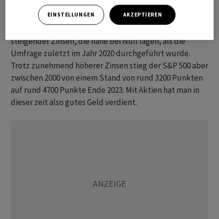
Jahr 2020 auf 15 Prozent des Durchschnitts stieg.
EINSTELLUNGEN
AKZEPTIEREN
Die Veränderungen erfolgten vor dem Hintergrund
steigender Zinsen, die nahe bei Null lagen, als die
Umfrage zuletzt im Jahr 2020 durchgeführt wurde.
Trotz zunehmend höherer Zinsen stieg der S&P 500 aber
zwischen 2000 von einem Stand von rund 3200 Punkten
auf rund 4700 Punkte Ende 2023. Mit Aktien hat man in
dieser zeit also gutes Geld verdient.