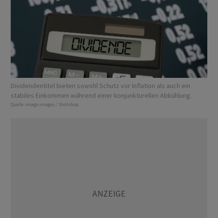
Dividendentitel bieten sowohl Schutz vor Inflation als auch ein
stabiles Einkommen während einer konjunkturellen Abkühlung.
Quelle:
imago images / Shotshop