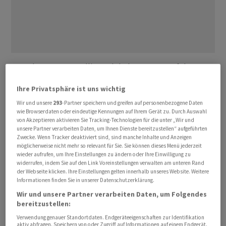
Berechnungen von Allianz Global Investors zufolge
haben die Unternehmen des breiten europäischen
Ihre Privatsphäre ist uns wichtig
Aktienindex MSCI Europe im vergangenen Jahr bereits
Wir und unsere
293
-Partner speichern und greifen auf personenbezogene Daten
rund 382 Milliarden Euro an Anteilseigner
wie Browserdaten oder eindeutige Kennungen auf Ihrem Gerät zu. Durch Auswahl
ausgeschüttet. Das ist ein Rekordwert. Und es soll 2023
von Akzeptieren aktivieren Sie Tracking-Technologien für die unter „Wir und
unsere Partner verarbeiten Daten, um Ihnen Dienste bereitzustellen“ aufgeführten
noch besser werden.
Zwecke. Wenn Tracker deaktiviert sind, sind manche Inhalte und Anzeigen
möglicherweise nicht mehr so relevant für Sie. Sie können dieses Menü jederzeit
Schätzungen der Allianz zufolge ist für 2023 mit einem
wieder aufrufen, um Ihre Einstellungen zu ändern oder Ihre Einwilligung zu
widerrufen, indem Sie auf den Link Voreinstellungen verwalten am unteren Rand
weiteren Anstieg der Dividendensumme um gut 1
der Webseite klicken. Ihre Einstellungen gelten innerhalb unseres Website. Weitere
Prozent auf 387 Milliarden Euro zu rechnen, wie Allianz
Informationen finden Sie in unserer Datenschutzerklärung.
Global Investors in einem Communiqué mitteilt. "In
Wir und unsere Partner verarbeiten Daten, um Folgendes
bereitzustellen:
einem wirtschaftlich und geopolitisch
herausfordernden Jahr 2022 haben sich die
Verwendung genauer Standortdaten. Endgeräteeigenschaften zur Identifikation
aktiv abfragen. Speichern von oder Zugriff auf Informationen auf einem Endgerät.