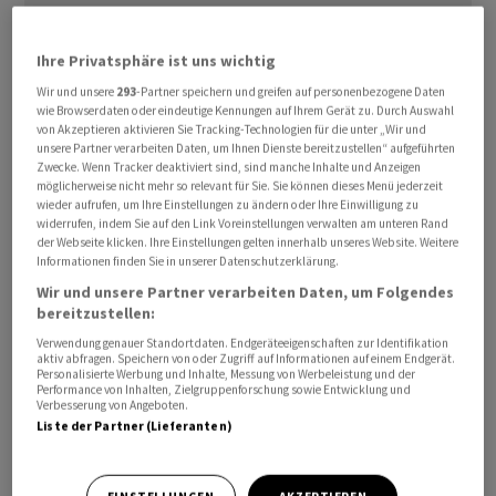
Ihre Privatsphäre ist uns wichtig
DKSH
baut in Singapur wie in Malaysia sein Healthcare-
Wir und unsere
293
-Partner speichern und greifen auf personenbezogene Daten
wie Browserdaten oder eindeutige Kennungen auf Ihrem Gerät zu. Durch Auswahl
Geschäft aus. In Singapur sei das Portfolio im Bereich
von Akzeptieren aktivieren Sie Tracking-Technologien für die unter „Wir und
Augenheilkunde um Grüner-Star-Behandlungen
unsere Partner verarbeiten Daten, um Ihnen Dienste bereitzustellen“ aufgeführten
Zwecke. Wenn Tracker deaktiviert sind, sind manche Inhalte und Anzeigen
(Glaukom) erweitert worden, teilte der
möglicherweise nicht mehr so relevant für Sie. Sie können dieses Menü jederzeit
Marktexpansionsdienstleister am Mittwoch mit. In
wieder aufrufen, um Ihre Einstellungen zu ändern oder Ihre Einwilligung zu
widerrufen, indem Sie auf den Link Voreinstellungen verwalten am unteren Rand
Malaysia geht es derweil um den Vertrieb halal-
der Webseite klicken. Ihre Einstellungen gelten innerhalb unseres Website. Weitere
konformer chinesischer Medizin.
Informationen finden Sie in unserer Datenschutzerklärung.
Wir und unsere Partner verarbeiten Daten, um Folgendes
In Malaysia habe
DKSH
eine Partnerschaft mit PY
bereitzustellen:
Healthcare geschlossen, dem grössten Anbieter halal-
Verwendung genauer Standortdaten. Endgeräteeigenschaften zur Identifikation
aktiv abfragen. Speichern von oder Zugriff auf Informationen auf einem Endgerät.
zertifizierter moderner traditioneller chinesischer
Personalisierte Werbung und Inhalte, Messung von Werbeleistung und der
Performance von Inhalten, Zielgruppenforschung sowie Entwicklung und
Medizin in dem Land, hiess es weiter. DKSH werde dazu
Verbesserung von Angeboten.
landesweit den Vertrieb, das Marketing und die Logistik
Liste der Partner (Lieferanten)
für das Produktportfolio von PY Healthcare
übernehmen.