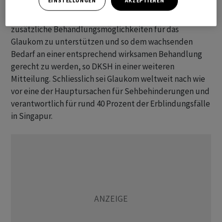
EINSTELLUNGEN
AKZEPTIEREN
In Singapur wiederum ziele die Expansion darauf ab,
zusätzliche Behandlungsmöglichkeiten für das
Glaukom zu unterstützen und so dem wachsenden
Bedarf an einer entsprechend wirksamen Behandlung
gerecht zu werden, so DKSH in einer weiteren
Mitteilung. Schliesslich sei Glaukom weltweit nach wie
vor eine der Hauptursachen für Sehbehinderungen und
verantwortlich für rund 40 Prozent der Erblindungsfälle
in Singapur.