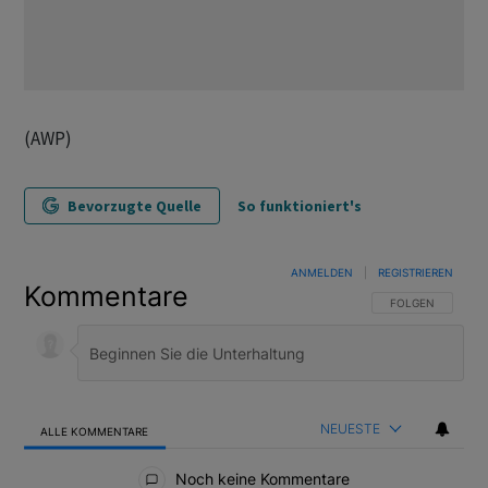
(AWP)
Bevorzugte Quelle
So funktioniert's
ANMELDEN
|
REGISTRIEREN
Kommentare
FOLGE DIESER U
FOLGEN
NEUESTE
ALLE KOMMENTARE
Alle Kommentare
Noch keine Kommentare