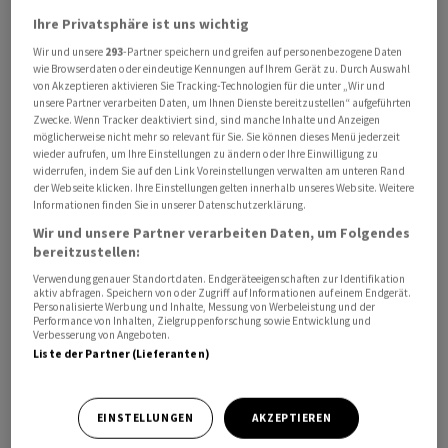
Ihre Privatsphäre ist uns wichtig
Wir und unsere
293
-Partner speichern und greifen auf personenbezogene Daten
wie Browserdaten oder eindeutige Kennungen auf Ihrem Gerät zu. Durch Auswahl
DKSH
erweitert in Myanmar sein lokales Food-Portfolio.
von Akzeptieren aktivieren Sie Tracking-Technologien für die unter „Wir und
unsere Partner verarbeiten Daten, um Ihnen Dienste bereitzustellen“ aufgeführten
Gemeinsam mit Myanmar Food Hub Manufacturing
Zwecke. Wenn Tracker deaktiviert sind, sind manche Inhalte und Anzeigen
Company Limited bringt der auf Asien spezialisierte
möglicherweise nicht mehr so relevant für Sie. Sie können dieses Menü jederzeit
wieder aufrufen, um Ihre Einstellungen zu ändern oder Ihre Einwilligung zu
Expansionsdienstleister die Produkte Umami Instant
widerrufen, indem Sie auf den Link Voreinstellungen verwalten am unteren Rand
Noodles sowie Milaysan Mohinga Paste auf den Markt -
der Webseite klicken. Ihre Einstellungen gelten innerhalb unseres Website. Weitere
Informationen finden Sie in unserer Datenschutzerklärung.
eine kochfertige Würzpaste zur Zubereitung von
Mohinga, dem Nationalgericht Myanmars.
Wir und unsere Partner verarbeiten Daten, um Folgendes
bereitzustellen:
Verwendung genauer Standortdaten. Endgeräteeigenschaften zur Identifikation
Im Rahmen der Partnerschaft übernimmt
DKSH
den
aktiv abfragen. Speichern von oder Zugriff auf Informationen auf einem Endgerät.
Vertrieb, die Distribution und die Logistik der beiden
Personalisierte Werbung und Inhalte, Messung von Werbeleistung und der
Performance von Inhalten, Zielgruppenforschung sowie Entwicklung und
neuen Marken, wie es in einer Mitteilung vom Freitag
Verbesserung von Angeboten.
Liste der Partner (Lieferanten)
heisst. Zudem stellt das Zürcher Unternehmen deren
landesweite Präsenz in traditionellen und modernen
Vertriebskanälen sowie in Convenience Stores sicher.
EINSTELLUNGEN
AKZEPTIEREN
Ziel sei es, die Marktpräsenz des lokalen Herstellers zu