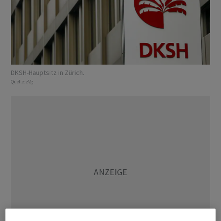
DKSH-Hauptsitz in Zürich.
Quelle:
zVg