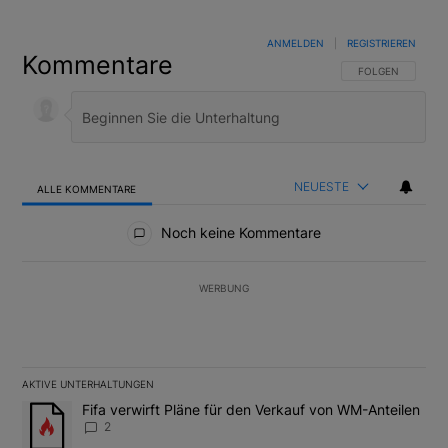
ANMELDEN
|
REGISTRIEREN
Kommentare
FOLGE DIESER U
FOLGEN
NEUESTE
ALLE KOMMENTARE
Alle Kommentare
Noch keine Kommentare
WERBUNG
AKTIVE UNTERHALTUNGEN
Das Folgende ist eine Liste der am meisten kommentierten Artikel
Ein Trendartikel mit dem Titel "Fifa verwirft Pläne für den Verk
Fifa verwirft Pläne für den Verkauf von WM-Anteilen
2