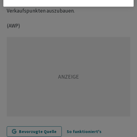
stärken und die Reichweite an zentralen
Verkaufspunkten auszubauen.
(AWP)
Bevorzugte Quelle
So funktioniert's