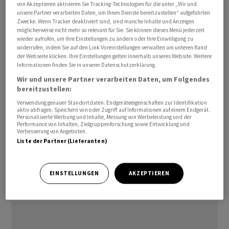
von Akzeptieren aktivieren Sie Tracking-Technologien für die unter „Wir und
unsere Partner verarbeiten Daten, um Ihnen Dienste bereitzustellen“ aufgeführten
Zwecke. Wenn Tracker deaktiviert sind, sind manche Inhalte und Anzeigen
möglicherweise nicht mehr so relevant für Sie. Sie können dieses Menü jederzeit
wieder aufrufen, um Ihre Einstellungen zu ändern oder Ihre Einwilligung zu
Die Nutzung der digitalen SWIFT-Plattform ermögliche
widerrufen, indem Sie auf den Link Voreinstellungen verwalten am unteren Rand
den
DKSH
-Partnern mehr Effizienz und Produktivität,
der Webseite klicken. Ihre Einstellungen gelten innerhalb unseres Website. Weitere
Informationen finden Sie in unserer Datenschutzerklärung.
verspricht der Marktexpansionsdienstleister am Montag
Wir und unsere Partner verarbeiten Daten, um Folgendes
in einem Communiqué.
bereitzustellen:
Verwendung genauer Standortdaten. Endgeräteeigenschaften zur Identifikation
Das digitale Zahlungssystem nutzt eine Host-to-Host-
aktiv abfragen. Speichern von oder Zugriff auf Informationen auf einem Endgerät.
Personalisierte Werbung und Inhalte, Messung von Werbeleistung und der
Lösung zur Erleichterung der Zahlungsdigitalisierung,
Performance von Inhalten, Zielgruppenforschung sowie Entwicklung und
so die Mitteilung weiter. Das papierlose System
Verbesserung von Angeboten.
Liste der Partner (Lieferanten)
reduziere dank seiner Geschwindigkeit und Genauigkeit
die Komplexität der Prozesse.
EINSTELLUNGEN
AKZEPTIEREN
(AWP)