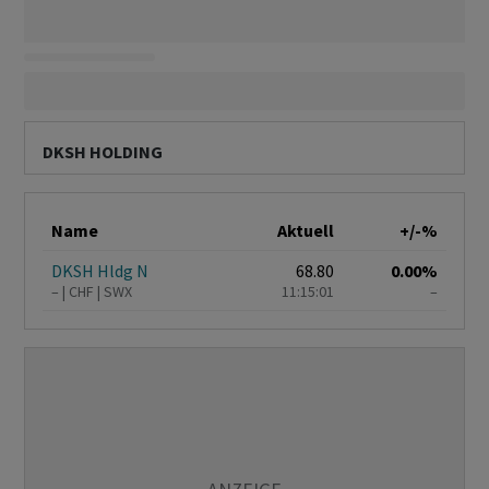
DKSH HOLDING
Name
Aktuell
+/-%
DKSH Hldg N
68.80
0.00%
–
CHF
SWX
11:15:01
–