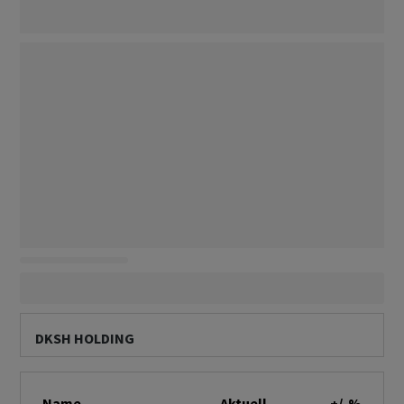
DKSH HOLDING
Name
Aktuell
+/-%