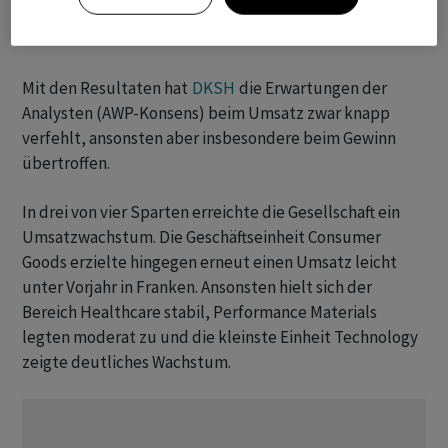
Unter dem Strich blieb mit 106,4 Millionen ein um 1,1
Prozent höherer Gewinn nach Steuern.
Mit den Resultaten hat
DKSH
die Erwartungen der
Analysten (AWP-Konsens) beim Umsatz zwar knapp
verfehlt, ansonsten aber insbesondere beim Gewinn
übertroffen.
In drei von vier Sparten erreichte die Gesellschaft ein
Umsatzwachstum. Die Geschäftseinheit Consumer
Goods erzielte hingegen erneut einen Umsatz leicht
unter Vorjahr in Franken. Ansonsten hielt sich der
Bereich Healthcare stabil, Performance Materials
legten moderat zu und die kleinste Einheit Technology
zeigte deutliches Wachstum.