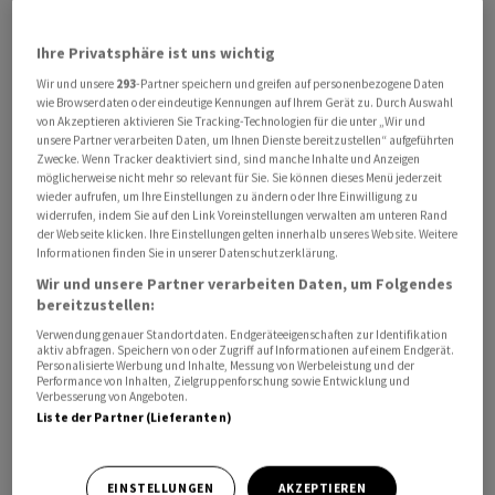
Ihre Privatsphäre ist uns wichtig
Wir und unsere
293
-Partner speichern und greifen auf personenbezogene Daten
wie Browserdaten oder eindeutige Kennungen auf Ihrem Gerät zu. Durch Auswahl
von Akzeptieren aktivieren Sie Tracking-Technologien für die unter „Wir und
unsere Partner verarbeiten Daten, um Ihnen Dienste bereitzustellen“ aufgeführten
Zwecke. Wenn Tracker deaktiviert sind, sind manche Inhalte und Anzeigen
Konkret nahm der Umsatz um 0,5 Prozent auf 5,6
möglicherweise nicht mehr so relevant für Sie. Sie können dieses Menü jederzeit
wieder aufrufen, um Ihre Einstellungen zu ändern oder Ihre Einwilligung zu
Milliarden zu. Ohne Wechselkurseffekte, Verkäufe und
widerrufen, indem Sie auf den Link Voreinstellungen verwalten am unteren Rand
Übernahmen - also organisch - erhöhten sich die
der Webseite klicken. Ihre Einstellungen gelten innerhalb unseres Website. Weitere
Informationen finden Sie in unserer Datenschutzerklärung.
Verkäufe um 4,3 Prozent, wie die auf
Wir und unsere Partner verarbeiten Daten, um Folgendes
Marktexpansionsdienstleistungen vor allem in Asien
bereitzustellen:
spezialisierte Gesellschaft am Dienstag mitteilte.
Verwendung genauer Standortdaten. Endgeräteeigenschaften zur Identifikation
Akquisitionen trugen 2,9 Prozent bei. Durch die starke
aktiv abfragen. Speichern von oder Zugriff auf Informationen auf einem Endgerät.
Personalisierte Werbung und Inhalte, Messung von Werbeleistung und der
Aufwertung des Frankens kam es allerdings zu
Performance von Inhalten, Zielgruppenforschung sowie Entwicklung und
Verbesserung von Angeboten.
Gegenwind.
Liste der Partner (Lieferanten)
Der Betriebsgewinn (Core EBIT) legte etwas deutlicher
zu und zwar um 6,1 Prozent auf 162,6 Millionen Franken.
EINSTELLUNGEN
AKZEPTIEREN