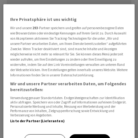
Ihre Privatsphäre ist uns wichtig
In der Nacht blieb das
Dollar
/
Franken
-Paar in einer
Wir und unsere
293
-Partner speichern und greifen auf personenbezogene Daten
engen Spanne mit Kursen von zuletzt 0,7840. Die
wie Browserdaten oder eindeutige Kennungen auf Ihrem Gerät zu. Durch Auswahl
von Akzeptieren aktivieren Sie Tracking-Technologien für die unter „Wir und
europäische Gemeinschaftswährung hat sich gegenüber
unsere Partner verarbeiten Daten, um Ihnen Dienste bereitzustellen“ aufgeführten
dem US-
Dollar
in dieser Zeit kaum bewegt, wie das
Zwecke. Wenn Tracker deaktiviert sind, sind manche Inhalte und Anzeigen
möglicherweise nicht mehr so relevant für Sie. Sie können dieses Menü jederzeit
Kursniveau von 1,1641 zeigt. Am Donnerstagmorgen lag
wieder aufrufen, um Ihre Einstellungen zu ändern oder Ihre Einwilligung zu
sie allerdings noch bei lediglich 1,1592. Das
widerrufen, indem Sie auf den Link Voreinstellungen verwalten am unteren Rand
der Webseite klicken. Ihre Einstellungen gelten innerhalb unseres Website. Weitere
Euro/
Franken
-Paar tritt derweil bei Kursen von 0,9126
Informationen finden Sie in unserer Datenschutzerklärung.
mehr oder weniger auf der Stelle.
Wir und unsere Partner verarbeiten Daten, um Folgendes
bereitzustellen:
Im Tagesverlauf stehen nun insbesondere aus der
Verwendung genauer Standortdaten. Endgeräteeigenschaften zur Identifikation
Eurozone wichtige Daten an. So kommen aus einigen
aktiv abfragen. Speichern von oder Zugriff auf Informationen auf einem Endgerät.
Personalisierte Werbung und Inhalte, Messung von Werbeleistung und der
Ländern, darunter Frankreich, Italien und Deutschland,
Performance von Inhalten, Zielgruppenforschung sowie Entwicklung und
Verbesserung von Angeboten.
Inflationszahlen an. Laut der Helaba sollten
Liste der Partner (Lieferanten)
unterschiedliche Entwicklungen der Teuerungsraten
nicht überraschen. Alles in allem dürften die