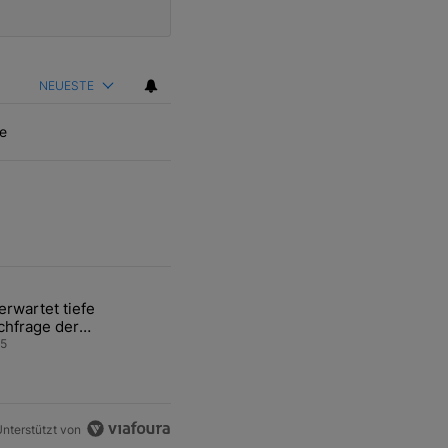
NEUESTE
e
ten Artikel der letzten 7 days.
rwartet tiefe
gen an deutschen Flughäfen" mit 1 kommentar.
ikel mit dem Titel "Unerwartet tiefe Nachfrage der Zentralbanken kö
chfrage der
ntralbanken könnte
5
dpreis weiter belasten
nterstützt von