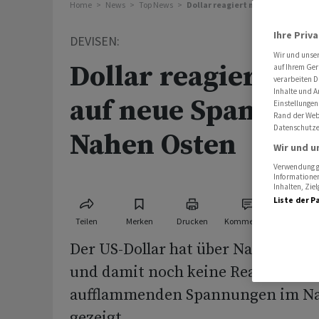
Home
News
Top News
Dollar reagiert noch kaum auf 
Ihre Priv
DEVISEN:
Wir und unse
Dollar reagiert n
auf Ihrem Ger
verarbeiten D
Inhalte und A
auf neue Spannun
Einstellungen
Rand der Webs
Datenschutze
Nahen Osten
Wir und u
Verwendung ge
Informationen
Inhalten, Zi
Liste der P
Teilen
Merken
Drucken
Kommentare
Der US-Dollar hat über Nacht nur 
und damit noch keine Reaktion au
aufflammenden Spannungen im N
gezeigt.