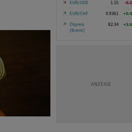
EUR/USD
1.15
-0.
EUR/CHF
0.9361
+0.
Ölpreis
82.34
+3.
(Brent)