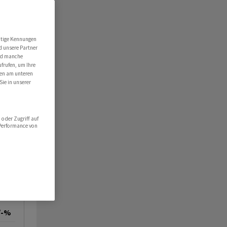
utige Kennungen
d unsere Partner
ind manche
ufrufen, um Ihre
ten am unteren
Sie in unserer
oder Zugriff auf
 Performance von
/-%