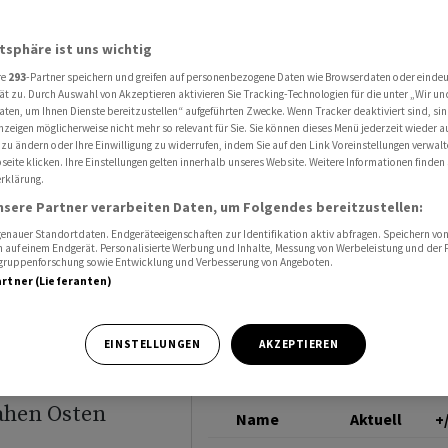
neue Spannungen im Nahen Osten
EUR/USD
atsphäre ist uns wichtig
re
293
-Partner speichern und greifen auf personenbezogene Daten wie Browserdaten oder einde
och kaum
ät zu. Durch Auswahl von Akzeptieren aktivieren Sie Tracking-Technologien für die unter „Wir un
aten, um Ihnen Dienste bereitzustellen“ aufgeführten Zwecke. Wenn Tracker deaktiviert sind, s
nzeigen möglicherweise nicht mehr so relevant für Sie. Sie können dieses Menü jederzeit wieder a
gen im
 zu ändern oder Ihre Einwilligung zu widerrufen, indem Sie auf den Link Voreinstellungen verwal
eite klicken. Ihre Einstellungen gelten innerhalb unseres Website. Weitere Informationen finden 
rklärung.
nsere Partner verarbeiten Daten, um Folgendes bereitzustellen:
nauer Standortdaten. Endgeräteeigenschaften zur Identifikation aktiv abfragen. Speichern von 
 auf einem Endgerät. Personalisierte Werbung und Inhalte, Messung von Werbeleistung und der
elgruppenforschung sowie Entwicklung und Verbesserung von Angeboten.
artner (Lieferanten)
minim zugelegt
EINSTELLUNGEN
AKZEPTIEREN
f neu
ahen Osten
Name
Aktuell
+