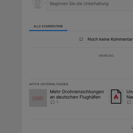
ALLE KOMMENTARE
Alle Kommentare
Noch keine Kommentar
WERBUNG
AKTIVE UNTERHALTUNGEN
Das Folgende ist eine Liste der am meisten kommentier
Mehr Drohnensichtungen
Une
Ein Trendartikel mit dem Titel "Mehr Drohnensichtun
Ein Trendart
an deutschen Flughäfen
Na
Ze
1
Gol
U