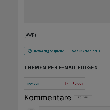
(AWP)
Bevorzugte Quelle
So funktioniert's
THEMEN PER E-MAIL FOLGEN
Devisen
Folgen
Kommentare
FOLGE DIESER UNTERHAL
FOLGEN