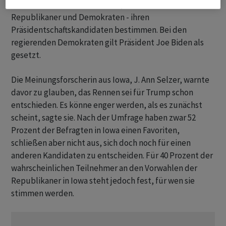
den Auftakt der Vorwahlen dar, bei der beide Parteien -
Republikaner und Demokraten - ihren
Präsidentschaftskandidaten bestimmen. Bei den
regierenden Demokraten gilt Präsident Joe Biden als
gesetzt.
Die Meinungsforscherin aus Iowa, J. Ann Selzer, warnte
davor zu glauben, das Rennen sei für Trump schon
entschieden. Es könne enger werden, als es zunächst
scheint, sagte sie. Nach der Umfrage haben zwar 52
Prozent der Befragten in Iowa einen Favoriten,
schließen aber nicht aus, sich doch noch für einen
anderen Kandidaten zu entscheiden. Für 40 Prozent der
wahrscheinlichen Teilnehmer an den Vorwahlen der
Republikaner in Iowa steht jedoch fest, für wen sie
stimmen werden.