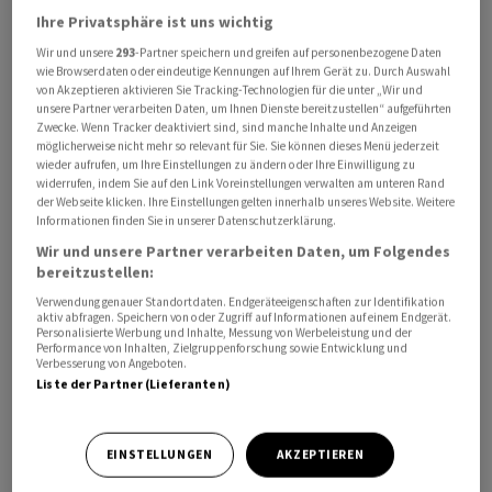
Ihre Privatsphäre ist uns wichtig
Wir und unsere
293
-Partner speichern und greifen auf personenbezogene Daten
wie Browserdaten oder eindeutige Kennungen auf Ihrem Gerät zu. Durch Auswahl
von Akzeptieren aktivieren Sie Tracking-Technologien für die unter „Wir und
unsere Partner verarbeiten Daten, um Ihnen Dienste bereitzustellen“ aufgeführten
Zwecke. Wenn Tracker deaktiviert sind, sind manche Inhalte und Anzeigen
möglicherweise nicht mehr so relevant für Sie. Sie können dieses Menü jederzeit
wieder aufrufen, um Ihre Einstellungen zu ändern oder Ihre Einwilligung zu
widerrufen, indem Sie auf den Link Voreinstellungen verwalten am unteren Rand
Nach einer am Montag veröffentlichten Erhebung unter
der Webseite klicken. Ihre Einstellungen gelten innerhalb unseres Website. Weitere
Informationen finden Sie in unserer Datenschutzerklärung.
den wahrscheinlichen Teilnehmern der
Wir und unsere Partner verarbeiten Daten, um Folgendes
republikanischen Vorwahlen im US-Bundesstaat Iowa
bereitzustellen:
sprechen sich 42 Prozent für Trump aus, 19 Prozent für
Verwendung genauer Standortdaten. Endgeräteeigenschaften zur Identifikation
den Gouverneur von Florida, Ron DeSantis, und neun
aktiv abfragen. Speichern von oder Zugriff auf Informationen auf einem Endgerät.
Personalisierte Werbung und Inhalte, Messung von Werbeleistung und der
Prozent für den Senator Tim Scott. Die übrigen
Performance von Inhalten, Zielgruppenforschung sowie Entwicklung und
Kandidaten kommen in der Befragung von Des Moines
Verbesserung von Angeboten.
Liste der Partner (Lieferanten)
Register/NBC News/Mediacom auf einstellige
Prozentwerte.
EINSTELLUNGEN
AKZEPTIEREN
Die Abstimmung in Iowa im Januar stellt traditionell