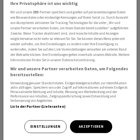
Ihre Privatsphäre ist uns wichtig
Wir und unsere
293
-Partner speichern und greifen auf personenbezogene Daten
Der britische Schuhhersteller Dr. Martens hat wegen
wie Browserdaten oder eindeutige Kennungen auf Ihrem Gerät zu. Durch Auswahl
von Akzeptieren aktivieren Sie Tracking-Technologien für die unter „Wir und
Problemen im neuen US-Vertriebszentrum sein
unsere Partner verarbeiten Daten, um Ihnen Dienste bereitzustellen“ aufgeführten
Gewinnziel einkassiert und damit seine Aktien auf
Zwecke. Wenn Tracker deaktiviert sind, sind manche Inhalte und Anzeigen
möglicherweise nicht mehr so relevant für Sie. Sie können dieses Menü jederzeit
Talfahrt geschickt. Der Vorstand erwarte nun in dem im
wieder aufrufen, um Ihre Einstellungen zu ändern oder Ihre Einwilligung zu
März endenden Bilanzjahr 2022/23 Belastungen in Höhe
widerrufen, indem Sie auf den Link Voreinstellungen verwalten am unteren Rand
der Webseite klicken. Ihre Einstellungen gelten innerhalb unseres Website. Weitere
von 16 bis 25 Millionen Pfund, teilte die für ihre derben
Informationen finden Sie in unserer Datenschutzerklärung.
Boots mit der markanten gelben Naht bekannte
Wir und unsere Partner verarbeiten Daten, um Folgendes
Schuhmarke am Donnerstag mit. Damit werde das
bereitzustellen:
operative Ergebnis (Ebitda) auf 250 bis 260 (Vorjahr: 263)
Verwendung genauer Standortdaten. Endgeräteeigenschaften zur Identifikation
aktiv abfragen. Speichern von oder Zugriff auf Informationen auf einem Endgerät.
Millionen Pfund schrumpfen. Zudem seien auch im
Personalisierte Werbung und Inhalte, Messung von Werbeleistung und der
neuen Geschäftsjahr noch mit Belastungen zu rechnen.
Performance von Inhalten, Zielgruppenforschung sowie Entwicklung und
Verbesserung von Angeboten.
Liste der Partner (Lieferanten)
Der Vorstand nannte als Grund unter anderem
Störungen in der Prozessabwicklung im US-Vertrieb.
EINSTELLUNGEN
AKZEPTIEREN
Die Ware sei schneller aufgelaufen als sie habe
ausgeliefert werden können. Dadurch sei ein Engpass