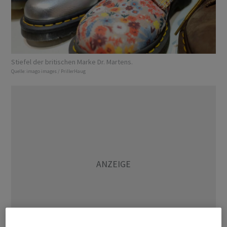
Stiefel der britischen Marke Dr. Martens.
Quelle:
imago images / PrillerHaug