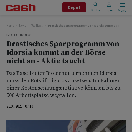
Depot
Suche
Login
Menu
Home
News
Top News
Drastisches Sparprogramm von Idorsia kommt an der Börse 
BIOTECHNOLOGIE
Drastisches Sparprogramm von
Idorsia kommt an der Börse
nicht an - Aktie taucht
Das Baselbieter Biotechunternehmen Idorsia
muss den Rotstift rigoros ansetzen. Im Rahmen
einer Kostensenkungsinitiative könnten bis zu
500 Arbeitsplätze wegfallen.
21.07.2023 07:10