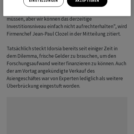
EINSTELLUNGEN
AKZEPTIEREN
"Ich bedaure zutiefst, eine solche Initiative einleiten zu
müssen, aber wir können das derzeitige
Investitionsniveau einfach nicht aufrechterhalten", wird
Firmenchef Jean-Paul Clozel in der Mitteilung zitiert.
Tatsächlich steckt Idorsia bereits seit einiger Zeit in
dem Dilemma, frische Gelder zu brauchen, um den
Forschungsaufwand weiter finanzieren zu können. Auch
der am Vortag angekündigte Verkauf des
Asiengeschäftes war von Experten lediglich als weitere
Überbrückung eingestuft worden.