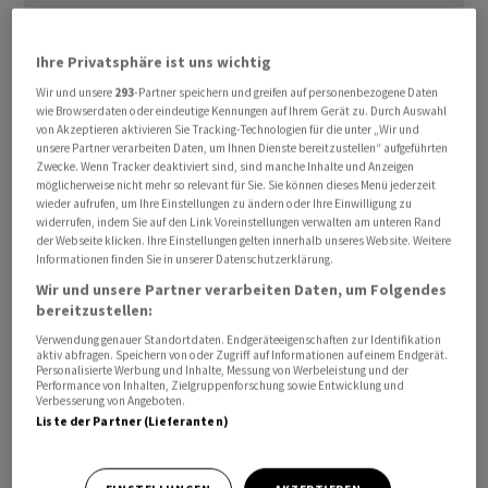
Ihre Privatsphäre ist uns wichtig
Wir und unsere
293
-Partner speichern und greifen auf personenbezogene Daten
wie Browserdaten oder eindeutige Kennungen auf Ihrem Gerät zu. Durch Auswahl
von Akzeptieren aktivieren Sie Tracking-Technologien für die unter „Wir und
Bis Ende des Jahres soll das Sparprogramm umgesetzt
unsere Partner verarbeiten Daten, um Ihnen Dienste bereitzustellen“ aufgeführten
Zwecke. Wenn Tracker deaktiviert sind, sind manche Inhalte und Anzeigen
werden. Ziel sei es, den Cash-Verbrauch am Hauptsitz in
möglicherweise nicht mehr so relevant für Sie. Sie können dieses Menü jederzeit
Allschwil um etwa 50 Prozent zu senken. Anfang 2024
wieder aufrufen, um Ihre Einstellungen zu ändern oder Ihre Einwilligung zu
widerrufen, indem Sie auf den Link Voreinstellungen verwalten am unteren Rand
sollten die Massnahmen dann ihre volle Wirkung
der Webseite klicken. Ihre Einstellungen gelten innerhalb unseres Website. Weitere
entfalten.
Informationen finden Sie in unserer Datenschutzerklärung.
Wir und unsere Partner verarbeiten Daten, um Folgendes
bereitzustellen:
Im Zuge des Programms werde das Portfolio einmal
komplett überprüft, um potenzielle Auslizenzierungen
Verwendung genauer Standortdaten. Endgeräteeigenschaften zur Identifikation
aktiv abfragen. Speichern von oder Zugriff auf Informationen auf einem Endgerät.
herauszufiltern. Zudem könnten 500 Stellen vor allem
Personalisierte Werbung und Inhalte, Messung von Werbeleistung und der
Performance von Inhalten, Zielgruppenforschung sowie Entwicklung und
im Bereich Forschung und Entwicklung wegfallen, wie
Verbesserung von Angeboten.
Idorsia ankündigte. Eine Konsultation der
Liste der Partner (Lieferanten)
Arbeitnehmervertreter in der Schweiz werde
eingeleitet.