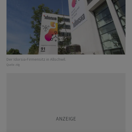
Der Idorsia-Firmensitz in Allschwil.
Quelle:
zVg