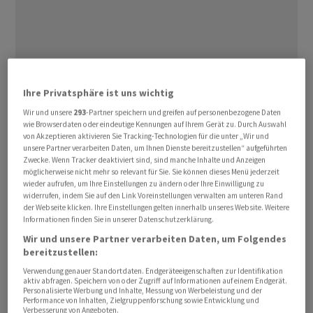
Kaum sind die US-Zölle auf Schweizer Exportgütern in
Ihre Privatsphäre ist uns wichtig
Kraft, könnte bald neues Ungemach drohen. Die Zoll-
Wir und unsere
293
-Partner speichern und greifen auf personenbezogene Daten
und Grenzschutzbehörde CBP erklärte in einem
wie Browserdaten oder eindeutige Kennungen auf Ihrem Gerät zu. Durch Auswahl
sogenannten
Ruling Letter
vom 31. Juli 2025, dass Ein-
«
»
von Akzeptieren aktivieren Sie Tracking-Technologien für die unter „Wir und
unsere Partner verarbeiten Daten, um Ihnen Dienste bereitzustellen“ aufgeführten
Kilo- und 100-Unzen-Goldbarren unter einem Zollcode
Zwecke. Wenn Tracker deaktiviert sind, sind manche Inhalte und Anzeigen
klassifiziert werden sollen. Ruling Letters dienen den
möglicherweise nicht mehr so relevant für Sie. Sie können dieses Menü jederzeit
wieder aufrufen, um Ihre Einstellungen zu ändern oder Ihre Einwilligung zu
USA zur Klarstellung ihrer Handelspolitik. Dies
widerrufen, indem Sie auf den Link Voreinstellungen verwalten am unteren Rand
berichtete die Financial Times.
der Webseite klicken. Ihre Einstellungen gelten innerhalb unseres Website. Weitere
Informationen finden Sie in unserer Datenschutzerklärung.
Nach Veröffentlichung des Berichts ist der Goldpreis in
Wir und unsere Partner verarbeiten Daten, um Folgendes
bereitzustellen:
New York um kurz vor Mitternacht Ortszeit auf ein
Verwendung genauer Standortdaten. Endgeräteeigenschaften zur Identifikation
neues Allzeithoch von 3534 Dollar hochgeschossen,
aktiv abfragen. Speichern von oder Zugriff auf Informationen auf einem Endgerät.
während der Goldpreis in Asien und Europa weiterhin
Personalisierte Werbung und Inhalte, Messung von Werbeleistung und der
Performance von Inhalten, Zielgruppenforschung sowie Entwicklung und
bei 3'395 Dollar gehandelt wurde. Der Aufschlag beträgt
Verbesserung von Angeboten.